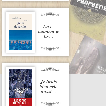
En ce
moment je
lis…
Je lirais
bien cela
aussi…