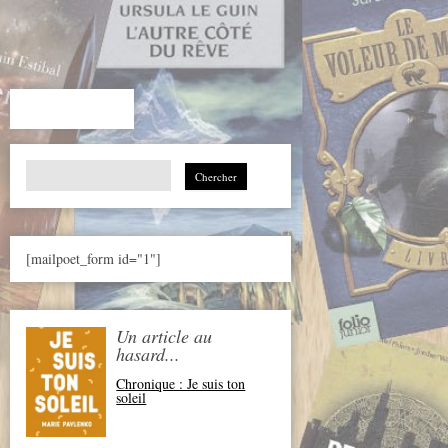
Search
for:
[mailpoet_form id="1"]
Un article au
hasard...
Chronique : Je suis ton
soleil