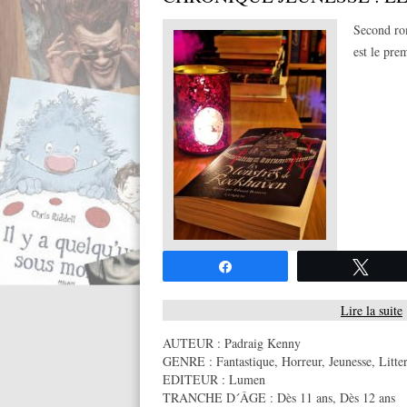
Second ro
est le pr
Partagez
Twee
Lire la suite
AUTEUR :
Padraig Kenny
GENRE :
Fantastique
,
Horreur
,
Jeunesse
,
Litte
EDITEUR :
Lumen
TRANCHE D´ÂGE :
Dès 11 ans
,
Dès 12 ans