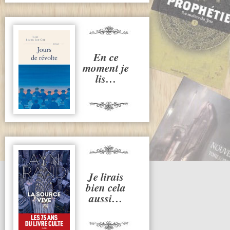
En ce
moment je
lis…
Je lirais
bien cela
aussi…