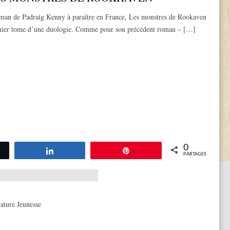
man de Padraig Kenny à paraître en France, Les monstres de Rookaven
emier tome d’une duologie. Comme pour son précédent roman – […]
0
tez
Partagez
Épingle
PARTAGES
rature Jeunesse