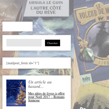
Search
for:
[mailpoet_form id="1"]
Un article au
hasard...
Mes idées de livres à offrir
pour Noël 2017 – Romans
Jeunesse