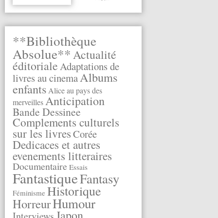
**Bibliothèque
Absolue**
Actualité
éditoriale
Adaptations de
Albums
livres au cinema
enfants
Alice au pays des
Anticipation
merveilles
Bande Dessinee
Complements culturels
sur les livres
Corée
Dedicaces et autres
evenements litteraires
Documentaire
Essais
Fantastique
Fantasy
Historique
Féminisme
Humour
Horreur
Japon
Interviews