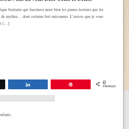
que bestiaire qui fascinera aussi bien les jeunes lecteurs que les
s de mythes… dont certains fort méconnus. L’œuvre que je vous
ci […]
0
tez
Partagez
Épingle
PARTAGES
nfants
,