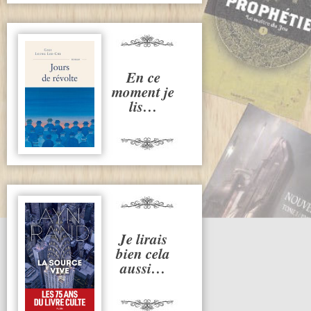
En ce
moment je
lis…
Je lirais
bien cela
aussi…