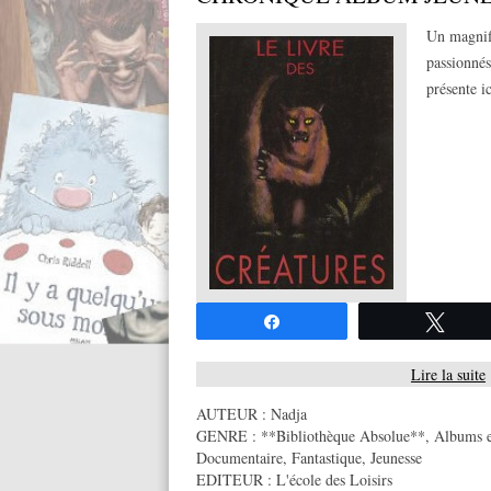
Un magnifi
passionné
présente i
Partagez
Twee
Lire la suite
AUTEUR :
Nadja
GENRE :
**Bibliothèque Absolue**
,
Albums e
Documentaire
,
Fantastique
,
Jeunesse
EDITEUR :
L'école des Loisirs