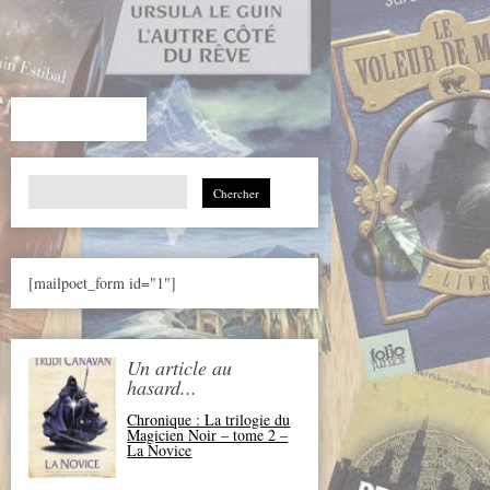
Search
for:
[mailpoet_form id="1"]
Un article au
hasard...
Chronique : La trilogie du
Magicien Noir – tome 2 –
La Novice