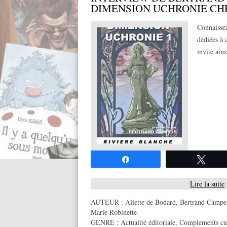
DIMENSION UCHRONIE CH
Connaissez
dédiées à c
invite ain
Partagez
Twee
Lire la suite
AUTEUR :
Aliette de Bodard
,
Bertrand Campe
Marie Robinette
GENRE :
Actualité éditoriale
,
Complements cult