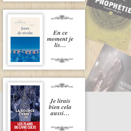
En ce
moment je
lis…
Je lirais
bien cela
aussi…