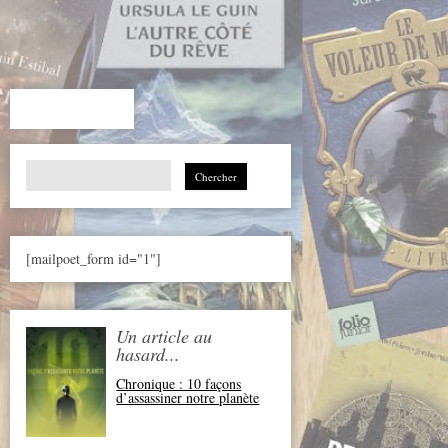
Search
for:
[mailpoet_form id="1"]
Un article au
hasard...
Chronique : 10 façons
d’assassiner notre planète