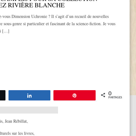
EZ RIVIÈRE BLANCHE
-vous Dimension Uchronie ? Il s’agit d’un recueil de nouvelles
e sous-genre si particulier et fascinant de la science-fiction. Je vous
si […]
0
tez
Partagez
Épingle
PARTAGES
is
,
Jean Rébillat
,
urels sur les livres
,