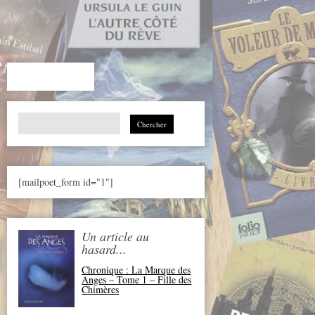
Search
for:
[mailpoet_form id="1"]
Un article au
hasard...
Chronique : La Marque des
Anges – Tome 1 – Fille des
Chimères