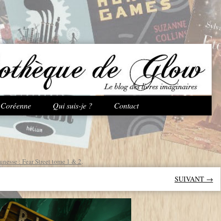
Aller au contenu principal
e Coréenne
Qui suis-je ?
Contact
nesse : Fear Street tome 1 & 2
.
SUIVANT →