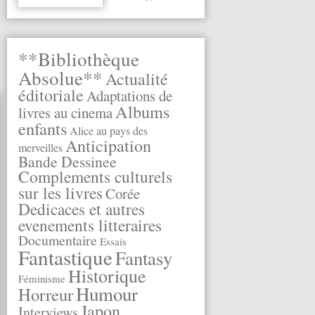
**Bibliothèque
Absolue**
Actualité
éditoriale
Adaptations de
Albums
livres au cinema
enfants
Alice au pays des
Anticipation
merveilles
Bande Dessinee
Complements culturels
sur les livres
Corée
Dedicaces et autres
evenements litteraires
Documentaire
Essais
Fantastique
Fantasy
Historique
Féminisme
Humour
Horreur
Japon
Interviews