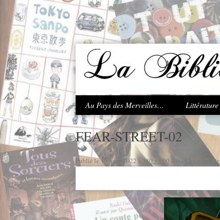
.
Au Pays des Merveilles…
Littératur
FEAR-STREET-02
Publié le
15 mars 2022
à
380 × 600
dans
Chronique jeu