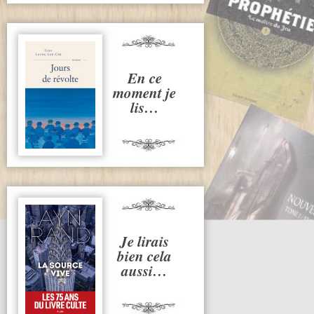
En ce
moment je
lis…
Je lirais
bien cela
aussi…