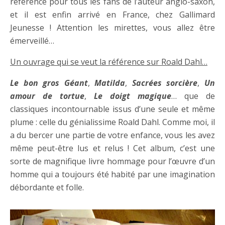
référence pour tous les fans de l’auteur anglo-saxon,
et il est enfin arrivé en France, chez Gallimard
Jeunesse ! Attention les mirettes, vous allez être
émerveillé…
Un ouvrage qui se veut la référence sur Roald Dahl…
Le bon gros Géant
,
Matilda
,
Sacrées sorcière
,
Un
amour de tortue
,
Le doigt magique
… que de
classiques incontournable issus d’une seule et même
plume : celle du génialissime Roald Dahl. Comme moi, il
a du bercer une partie de votre enfance, vous les avez
même peut-être lus et relus ! Cet album, c’est une
sorte de magnifique livre hommage pour l’œuvre d’un
homme qui a toujours été habité par une imagination
débordante et folle.