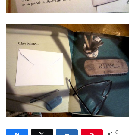
0
Partagez
Tweetez
Partagez
Épingle