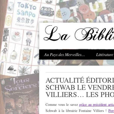
.
Au Pays des Merveilles…
Littératur
ACTUALITÉ ÉDITORI
SCHWAB LE VENDRED
VILLIERS… LES PHO
Comme vous le savez
grâce au précédent arti
Schwab à la librairie Fontaine Villiers !
Per