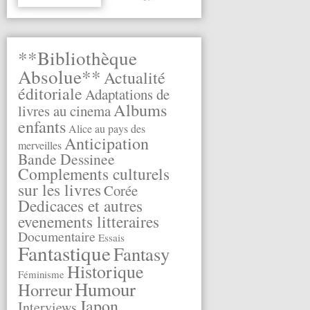
**Bibliothèque
Absolue**
Actualité
éditoriale
Adaptations de
Albums
livres au cinema
enfants
Alice au pays des
Anticipation
merveilles
Bande Dessinee
Complements culturels
sur les livres
Corée
Dedicaces et autres
evenements litteraires
Documentaire
Essais
Fantastique
Fantasy
Historique
Féminisme
Humour
Horreur
Japon
Interviews