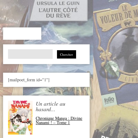
Search
for:
[mailpoet_form id="1"]
Un article au
hasard...
Chronique Manga : Divine
Nanami ! – Tome 1