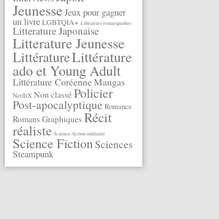
Jeunesse
Jeux pour gagner
un livre
LGBTQIA+
Librairies remarquables
Litterature Japonaise
Litterature Jeunesse
Littérature
Littérature
ado et Young Adult
Littérature Coréenne
Mangas
Policier
Non classé
NetfliX
Post-apocalyptique
Romance
Récit
Romans Graphiques
réaliste
Science-fiction militaire
Science Fiction
Sciences
Steampunk