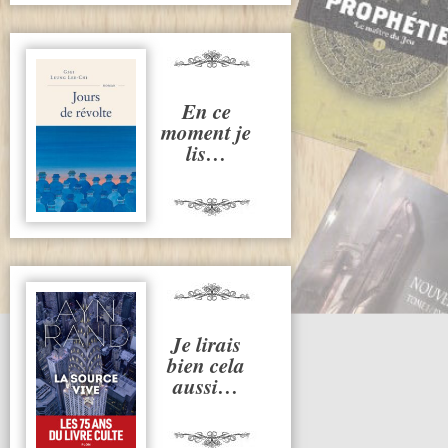
En ce
moment je
lis…
Je lirais
bien cela
aussi…