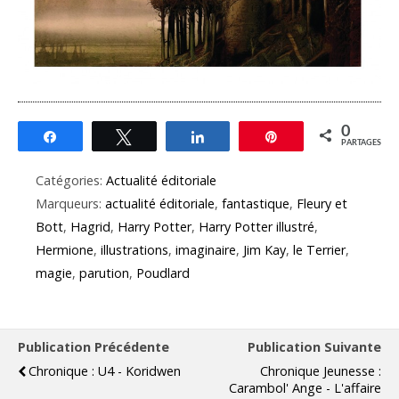
0
Partagez
Tweetez
Partagez
Épingle
PARTAGES
Catégories:
Actualité éditoriale
Marqueurs:
actualité éditoriale
,
fantastique
,
Fleury et
Bott
,
Hagrid
,
Harry Potter
,
Harry Potter illustré
,
Hermione
,
illustrations
,
imaginaire
,
Jim Kay
,
le Terrier
,
magie
,
parution
,
Poudlard
Publication Précédente
Publication Suivante
Chronique : U4 - Koridwen
Chronique Jeunesse :
Carambol' Ange - L'affaire