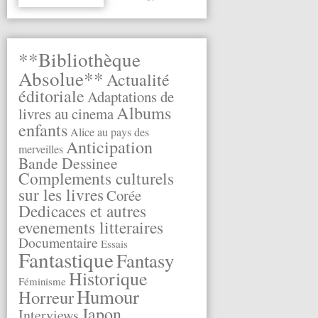
**Bibliothèque
Absolue**
Actualité
éditoriale
Adaptations de
Albums
livres au cinema
enfants
Alice au pays des
Anticipation
merveilles
Bande Dessinee
Complements culturels
sur les livres
Corée
Dedicaces et autres
evenements litteraires
Documentaire
Essais
Fantastique
Fantasy
Historique
Féminisme
Humour
Horreur
Japon
Interviews