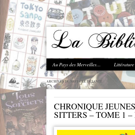
.
Au Pays des Merveilles…
Littératur
ARCHIVES DU MOT-CLÉ
DÉJANTÉ
CHRONIQUE JEUNESS
SITTERS – TOME 1 –