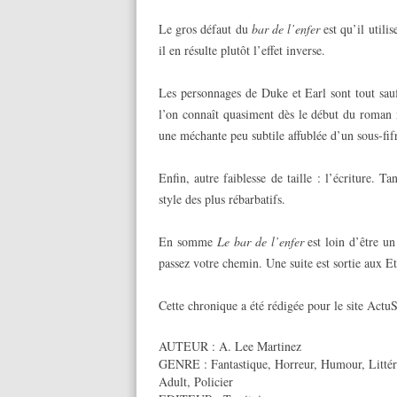
Le gros défaut du
bar de l’enfer
est qu’il utili
il en résulte plutôt l’effet inverse.
Les personnages de Duke et Earl sont tout sauf
l’on connaît quasiment dès le début du roman 
une méchante peu subtile affublée d’un sous-fifr
Enfin, autre faiblesse de taille : l’écriture. 
style des plus rébarbatifs.
En somme
Le bar de l’enfer
est loin d’être un
passez votre chemin. Une suite est sortie aux 
Cette chronique a été rédigée pour le site Actu
AUTEUR :
A. Lee Martinez
GENRE :
Fantastique
,
Horreur
,
Humour
,
Litté
Adult
,
Policier