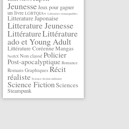
Jeunesse
Jeux pour gagner
un livre
LGBTQIA+
Librairies remarquables
Litterature Japonaise
Litterature Jeunesse
Littérature
Littérature
ado et Young Adult
Littérature Coréenne
Mangas
Policier
Non classé
NetfliX
Post-apocalyptique
Romance
Récit
Romans Graphiques
réaliste
Science-fiction militaire
Science Fiction
Sciences
Steampunk