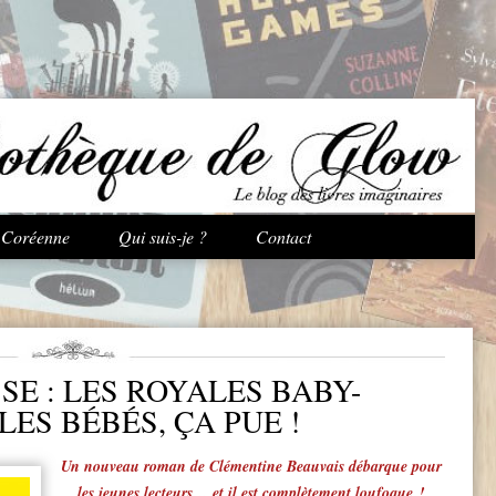
Aller au contenu principal
e Coréenne
Qui suis-je ?
Contact
E : LES ROYALES BABY-
 LES BÉBÉS, ÇA PUE !
Un nouveau roman de Clémentine Beauvais débarque pour
les jeunes lecteurs… et il est complètement loufoque !