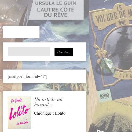
Search
for:
[mailpoet_form id="1"]
Un article au
hasard...
Chronique : Lolito