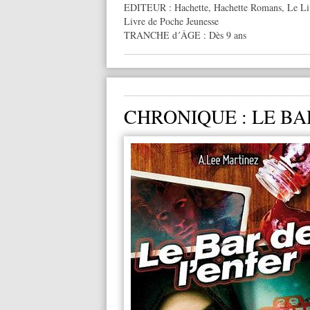
EDITEUR :
Hachette
,
Hachette Romans
,
Le Li
Livre de Poche Jeunesse
TRANCHE d´ÂGE :
Dès 9 ans
CHRONIQUE : LE BA