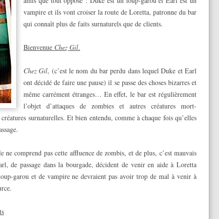
amis que tout oppose : Duke est un loup-garou et Earl est un
vampire et ils vont croiser la route de Loretta, patronne du bar
qui connaît plus de faits surnaturels que de clients.
Bienvenue
Chez Gil
.
Chez Gil
, (c’est le nom du bar perdu dans lequel Duke et Earl
ont décidé de faire une pause) il se passe des choses bizarres et
même carrément étranges… En effet, le bar est régulièrement
l’objet d’attaques de zombies et autres créatures mort-
 créatures surnaturelles. Et bien entendu, comme à chaque fois qu’elles
passage.
lle ne comprend pas cette affluence de zombis, et de plus, c’est mauvais
rl, de passage dans la bourgade, décident de venir en aide à Loretta
loup-garou et de vampire ne devraient pas avoir trop de mal à venir à
urce.
ts