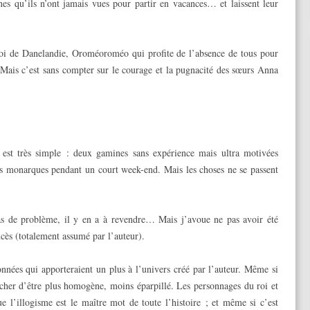
nes qu’ils n’ont jamais vues pour partir en vacances… et laissent leur
Roi de Danelandie, Oroméoroméo qui profite de l’absence de tous pour
Mais c’est sans compter sur le courage et la pugnacité des sœurs Anna
 est très simple : deux gamines sans expérience mais ultra motivées
rs monarques pendant un court week-end. Mais les choses ne se passent
pas de problème, il y en a à revendre… Mais j’avoue ne pas avoir été
xcès (totalement assumé par l’auteur).
données qui apporteraient un plus à l’univers créé par l’auteur. Même si
pêcher d’être plus homogène, moins éparpillé. Les personnages du roi et
ue l’illogisme est le maître mot de toute l’histoire ; et même si c’est