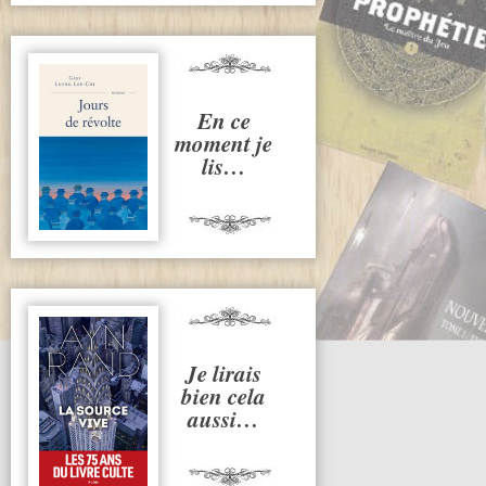
En ce
moment je
lis…
Je lirais
bien cela
aussi…