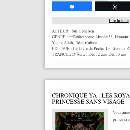
Partagez
Twee
Lire la suite
AUTEUR :
Susin Nielsen
GENRE :
**Bibliothèque Absolue**
,
Humour
Young Adult
,
Récit réaliste
EDITEUR :
Le Livre de Poche
,
Le Livre de P
TRANCHE D´ÂGE :
Dès 12 ans
,
Dès 13 ans
CHRONIQUE YA : LES ROY
PRINCESSE SANS VISAGE
Vous aimez
prince cru