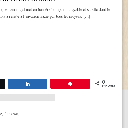
que roman qui met en lumière la façon incroyable et subtile dont le
ois a résisté à l’invasion nazie par tous les moyens. […]
0
tez
Partagez
Épingle
PARTAGES
ue
,
Jeunesse
,