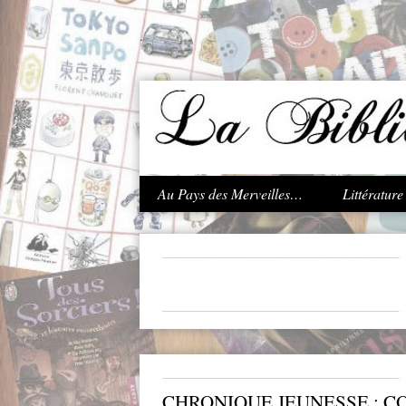
.
Au Pays des Merveilles…
Littératur
CHRONIQUE JEUNESSE : C