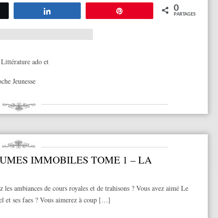
0
tez
Partagez
Épingle
PARTAGES
,
Littérature ado et
oche Jeunesse
AUMES IMMOBILES TOME 1 – LA
 les ambiances de cours royales et de trahisons ? Vous avez aimé Le
el et ses faes ? Vous aimerez à coup […]