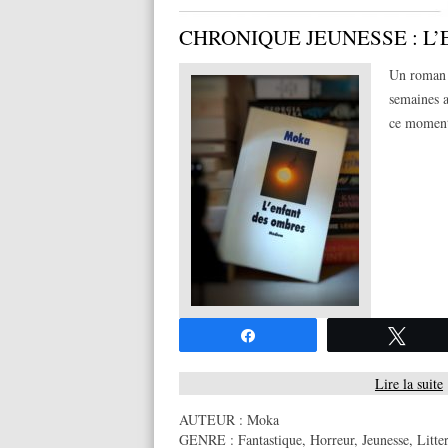
CHRONIQUE JEUNESSE : L
Un roman s
semaines a
ce momen
Partagez
Twee
Lire la suite
AUTEUR :
Moka
GENRE :
Fantastique
,
Horreur
,
Jeunesse
,
Litte