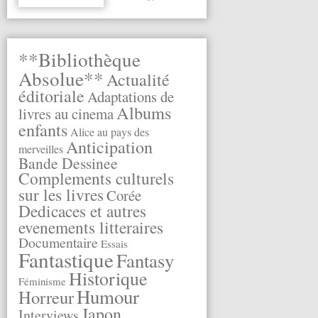
**Bibliothèque
Absolue**
Actualité
éditoriale
Adaptations de
Albums
livres au cinema
enfants
Alice au pays des
Anticipation
merveilles
Bande Dessinee
Complements culturels
sur les livres
Corée
Dedicaces et autres
evenements litteraires
Documentaire
Essais
Fantastique
Fantasy
Historique
Féminisme
Humour
Horreur
Japon
Interviews