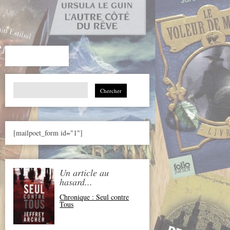
Search
for:
[mailpoet_form id="1"]
Un article au
hasard...
Chronique : Seul contre
Tous