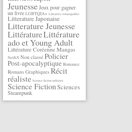
Jeunesse
Jeux pour gagner
un livre
LGBTQIA+
Librairies remarquables
Litterature Japonaise
Litterature Jeunesse
Littérature
Littérature
ado et Young Adult
Littérature Coréenne
Mangas
Policier
Non classé
NetfliX
Post-apocalyptique
Romance
Récit
Romans Graphiques
réaliste
Science-fiction militaire
Science Fiction
Sciences
Steampunk