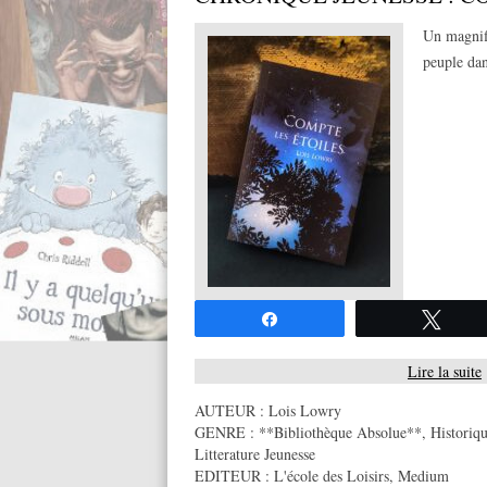
Un magnifi
peuple dan
Partagez
Twee
Lire la suite
AUTEUR :
Lois Lowry
GENRE :
**Bibliothèque Absolue**
,
Historiq
Litterature Jeunesse
EDITEUR :
L'école des Loisirs
,
Medium