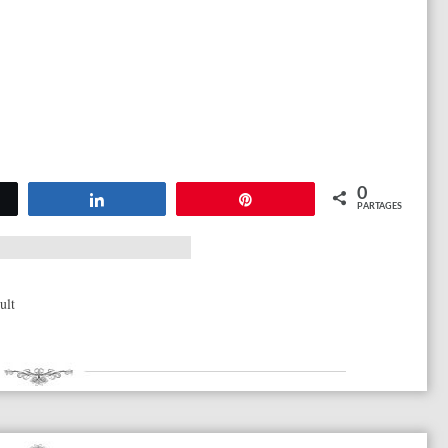
0
tez
Partagez
Épingle
PARTAGES
ult