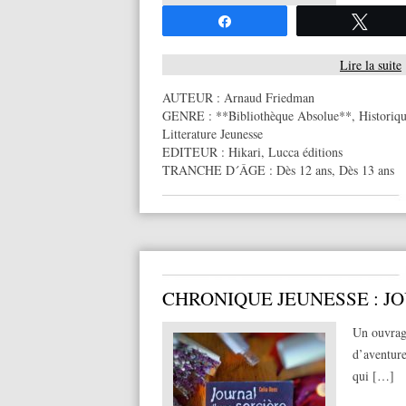
Partagez
Twee
Lire la suite
AUTEUR :
Arnaud Friedman
GENRE :
**Bibliothèque Absolue**
,
Historiq
Litterature Jeunesse
EDITEUR :
Hikari
,
Lucca éditions
TRANCHE D´ÂGE :
Dès 12 ans
,
Dès 13 ans
CHRONIQUE JEUNESSE : J
Un ouvrage
d’aventure
qui […]