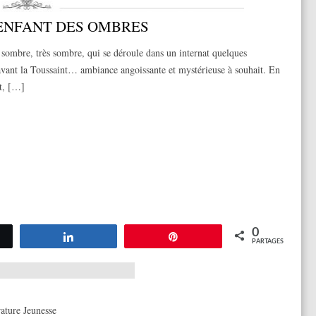
’ENFANT DES OMBRES
ombre, très sombre, qui se déroule dans un internat quelques
vant la Toussaint… ambiance angoissante et mystérieuse à souhait. En
t, […]
0
tez
Partagez
Épingle
PARTAGES
rature Jeunesse