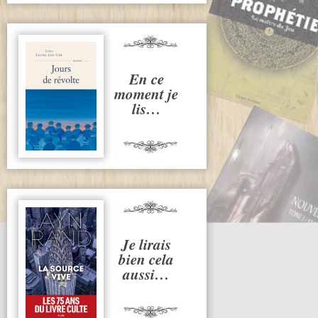
En ce
moment je
lis…
Je lirais
bien cela
aussi…