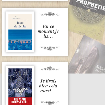
En ce
moment je
lis…
Je lirais
bien cela
aussi…