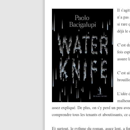
Il s’ag
n’a pas
si rare
déjà le
C’est d
fois es
assure 
C’est a
brouill
L’idée 
malheur
assez expliqué. De plus, on s’y perd un peu ave
comprendre tous les tenants et aboutissants, c
Et surtout, le rythme du roman, assez lent, a fi