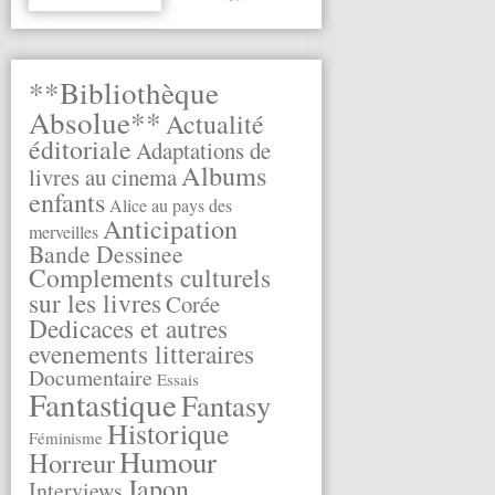
**Bibliothèque
Absolue**
Actualité
éditoriale
Adaptations de
Albums
livres au cinema
enfants
Alice au pays des
Anticipation
merveilles
Bande Dessinee
Complements culturels
sur les livres
Corée
Dedicaces et autres
evenements litteraires
Documentaire
Essais
Fantastique
Fantasy
Historique
Féminisme
Humour
Horreur
Japon
Interviews