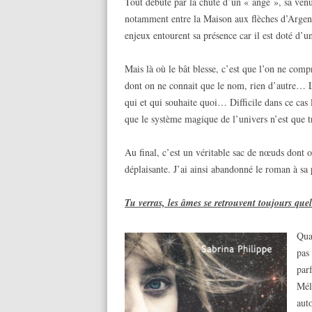
Tout débute par la chute d’un « ange », sa venu
notamment entre la Maison aux flèches d’Arge
enjeux entourent sa présence car il est doté d’
Mais là où le bât blesse, c’est que l’on ne com
dont on ne connait que le nom, rien d’autre… Le
qui et qui souhaite quoi… Difficile dans ce cas 
que le système magique de l’univers n’est que 
Au final, c’est un véritable sac de nœuds dont o
déplaisante. J’ai ainsi abandonné le roman à sa 
Tu verras, les âmes se retrouvent toujours que
Qua
pas 
par
Mél
aut