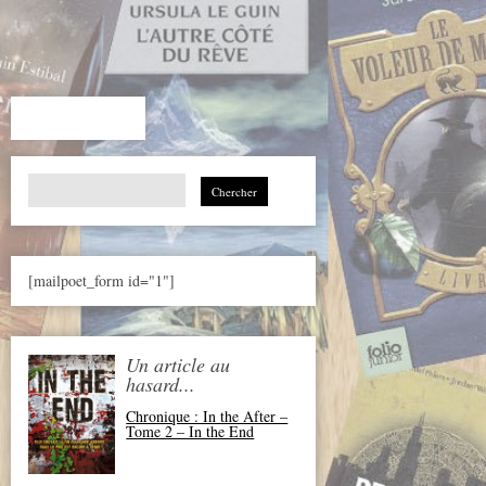
Search
for:
[mailpoet_form id="1"]
Un article au
hasard...
Chronique : In the After –
Tome 2 – In the End