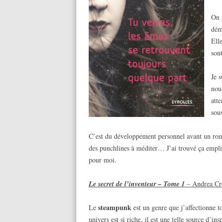
On y
dém
Ell
sont
Je 
nou
att
sous
C’est du développement personnel avant un roman
des punchlines à méditer… J’ai trouvé ça empl
pour moi.
Le secret de l’inventeur – Tome 1
– Andrea C
steampunk
Le
est un genre que j’affectionne t
univers est si riche, il est une telle source d’in