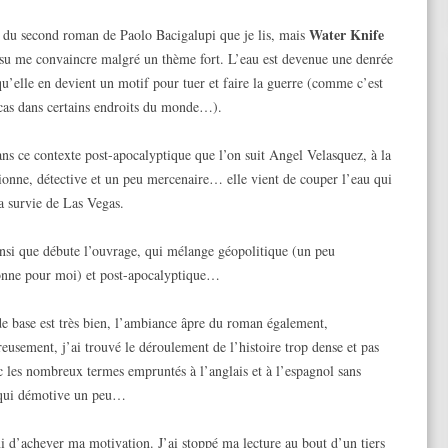
Water Knife
it du second roman de Paolo Bacigalupi que je lis, mais
 su me convaincre malgré un thème fort. L’eau est devenue une denrée
 qu’elle en devient un motif pour tuer et faire la guerre (comme c’est
 cas dans certains endroits du monde…).
ans ce contexte post-apocalyptique que l’on suit Angel Velasquez, à la
pionne, détective et un peu mercenaire… elle vient de couper l’eau qui
la survie de Las Vegas.
insi que débute l’ouvrage, qui mélange géopolitique (un peu
onne pour moi) et post-apocalyptique…
de base est très bien, l’ambiance âpre du roman également,
eusement, j’ai trouvé le déroulement de l’histoire trop dense et pas
c les nombreux termes empruntés à l’anglais et à l’espagnol sans
e qui démotive un peu…
ni d’achever ma motivation. J’ai stoppé ma lecture au bout d’un tiers