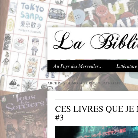
.
Au Pays des Merveilles…
Littératur
ARCHIVES DU MOT-CLÉ
PAOLO BACIGALUPI
CES LIVRES QUE JE 
#3