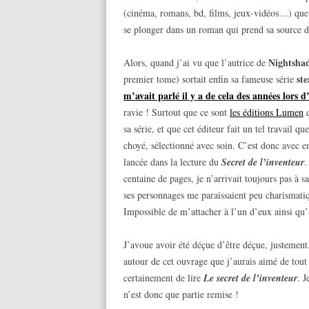
(cinéma, romans, bd, films, jeux-vidéos…) que c
se plonger dans un roman qui prend sa source da
Nightsha
Alors, quand j’ai vu que l’autrice de
st
premier tome) sortait enfin sa fameuse série
m’avait parlé il y a de cela des années lors 
ravie ! Surtout que ce sont
les éditions Lumen
q
sa série, et que cet éditeur fait un tel travail qu
choyé, sélectionné avec soin. C’est donc avec 
lancée dans la lecture du
Secret de l’inventeur
.
centaine de pages, je n’arrivait toujours pas à sa
ses personnages me paraissaient peu charismatiq
Impossible de m’attacher à l’un d’eux ainsi qu
J’avoue avoir été déçue d’être déçue, justement.
autour de cet ouvrage que j’aurais aimé de tout
certainement de lire
Le secret de l’inventeur
. J
n’est donc que partie remise !