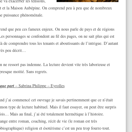
e va exacerber les tensions,
nt et la Maison Aubépine. On comprend peu à peu que de nombreux
une puissance phénoménale.
prend que peu ces fameux enjeux. On nous parle de pays et de régions
s personnages se confondent au fil des pages, on ne sait plus qui est
là de comprendre tous les tenants et aboutissants de l’intrigue. D’autant
très peu décrit…
n ne ressort pas indemne. La lecture devient vite très laborieuse et
presque moitié. Sans regrets.
lque part
– Sabrina Philippe – Eyrolles
nd j’ai commencé cet ouvrage je savais pertinemment que ce n’était
mon type de lecture habituel. Mais il faut essayer, on peut être surpris
fois… Mais au final, j’ai été totalement hermétique à l’histoire.
ange entre roman, coaching, récit de vie (le roman est très
obiographique) religion et ésotérisme c’est un peu trop fourre-tout.