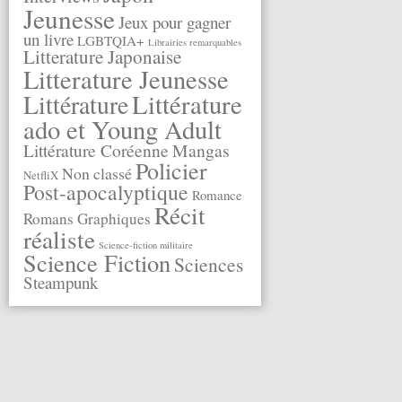
Jeunesse
Jeux pour gagner
un livre
LGBTQIA+
Librairies remarquables
Litterature Japonaise
Litterature Jeunesse
Littérature
Littérature
ado et Young Adult
Littérature Coréenne
Mangas
Policier
Non classé
NetfliX
Post-apocalyptique
Romance
Récit
Romans Graphiques
réaliste
Science-fiction militaire
Science Fiction
Sciences
Steampunk