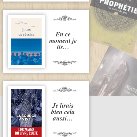
En ce
moment je
lis…
Je lirais
bien cela
aussi…