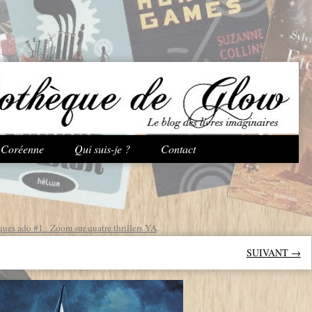
Aller au contenu principal
e Coréenne
Qui suis-je ?
Contact
ues ado #1 : Zoom sur quatre thrillers YA
.
SUIVANT →