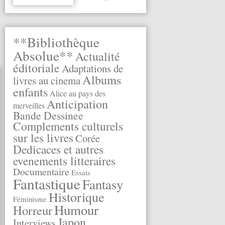
**Bibliothèque
Absolue**
Actualité
éditoriale
Adaptations de
Albums
livres au cinema
enfants
Alice au pays des
Anticipation
merveilles
Bande Dessinee
Complements culturels
sur les livres
Corée
Dedicaces et autres
evenements litteraires
Documentaire
Essais
Fantastique
Fantasy
Historique
Féminisme
Humour
Horreur
Japon
Interviews