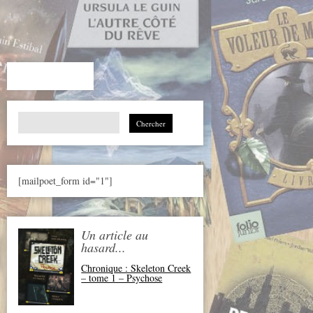
Search
for:
[mailpoet_form id="1"]
Un article au
hasard...
Chronique : Skeleton Creek
– tome 1 – Psychose