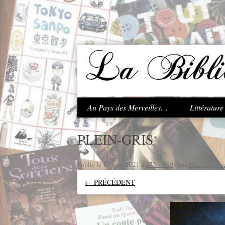
.
Au Pays des Merveilles…
Littératur
PLEIN-GRIS
Publié le
11 mars 2021
à
373 × 600
dans
Mini-Chroniq
← PRÉCÉDENT