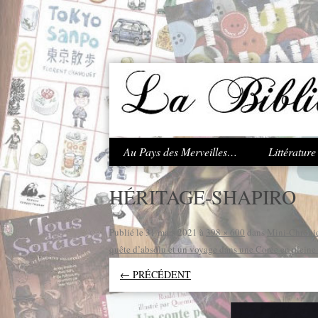
.
Au Pays des Merveilles…
Littératur
HÉRITAGE-SHAPIRO
Publié le
31 mars 2021
à
398 × 600
dans
Mini-Chroniq
quête d’absolu et un voyage dans une Corée en pleine
← PRÉCÉDENT