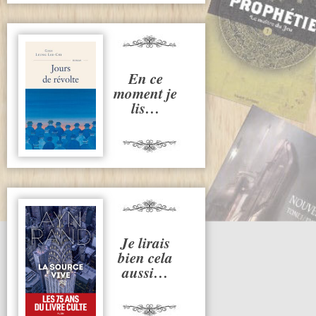
En ce
moment je
lis…
Je lirais
bien cela
aussi…