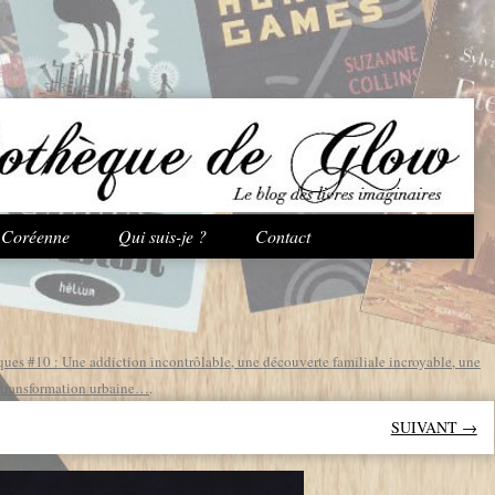
Aller au contenu principal
e Coréenne
Qui suis-je ?
Contact
ues #10 : Une addiction incontrôlable, une découverte familiale incroyable, une
 transformation urbaine…
.
SUIVANT →