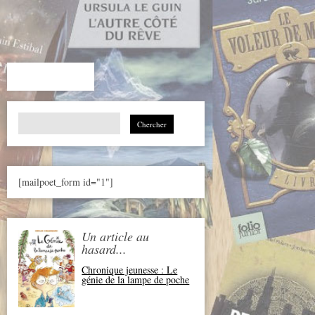
Search
for:
[mailpoet_form id="1"]
Un article au
hasard...
Chronique jeunesse : Le
génie de la lampe de poche