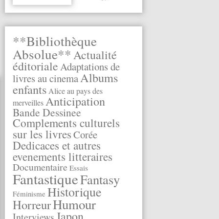
**Bibliothèque
Absolue**
Actualité
éditoriale
Adaptations de
Albums
livres au cinema
enfants
Alice au pays des
Anticipation
merveilles
Bande Dessinee
Complements culturels
sur les livres
Corée
Dedicaces et autres
evenements litteraires
Documentaire
Essais
Fantastique
Fantasy
Historique
Féminisme
Humour
Horreur
Japon
Interviews