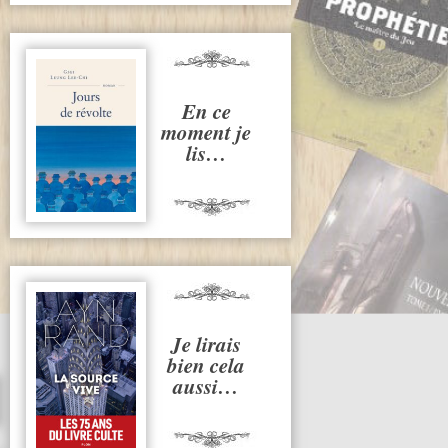
En ce
moment je
lis…
Je lirais
bien cela
aussi…