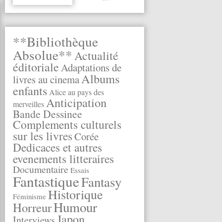
**Bibliothèque
Absolue**
Actualité
éditoriale
Adaptations de
Albums
livres au cinema
enfants
Alice au pays des
Anticipation
merveilles
Bande Dessinee
Complements culturels
sur les livres
Corée
Dedicaces et autres
evenements litteraires
Documentaire
Essais
Fantastique
Fantasy
Historique
Féminisme
Humour
Horreur
Japon
Interviews