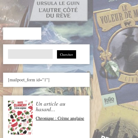
Search
for:
[mailpoet_form id="1"]
Un article au
hasard...
Chronique : Crème anglaise