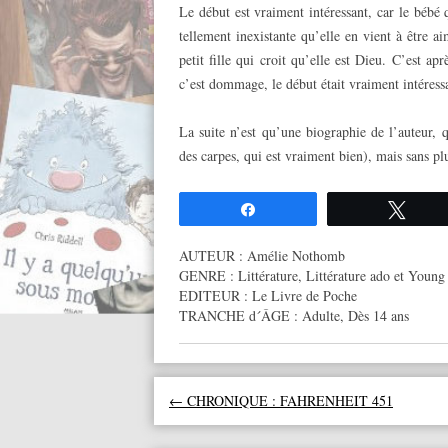
Le début est vraiment intéressant, car le bébé 
tellement inexistante qu’elle en vient à être a
petit fille qui croit qu’elle est Dieu. C’est 
c’est dommage, le début était vraiment intéressan
La suite n’est qu’une biographie de l’auteur, 
des carpes, qui est vraiment bien), mais sans plu
Partagez
Twee
AUTEUR :
Amélie Nothomb
GENRE :
Littérature
,
Littérature ado et Young
EDITEUR :
Le Livre de Poche
TRANCHE d´ÂGE :
Adulte
,
Dès 14 ans
Navigation des articles
←
CHRONIQUE : FAHRENHEIT 451