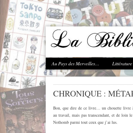
.
Au Pays des Merveilles…
Littératur
CHRONIQUE : MÉTA
Bon, que dire de ce livre… un chouette livre à
au travail, mais pas transcendant, et de loin 
Nothomb parmi tout ceux que j’ai lus.