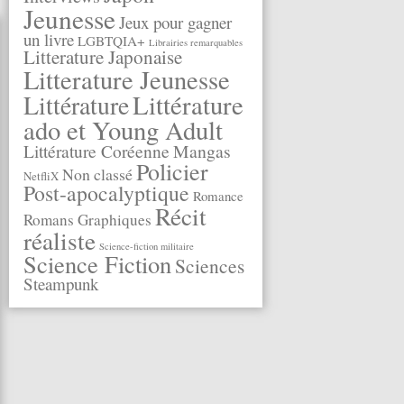
Jeunesse
Jeux pour gagner
un livre
LGBTQIA+
Librairies remarquables
Litterature Japonaise
Litterature Jeunesse
Littérature
Littérature
ado et Young Adult
Littérature Coréenne
Mangas
Policier
Non classé
NetfliX
Post-apocalyptique
Romance
Récit
Romans Graphiques
réaliste
Science-fiction militaire
Science Fiction
Sciences
Steampunk