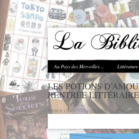
.
Au Pays des Merveilles…
Littératur
LES POTIONS D’AMOU
RENTRÉE LITTÉRAIRE
Publié le
12 août 2025
à
600 × 906
dans
Mes lectures 