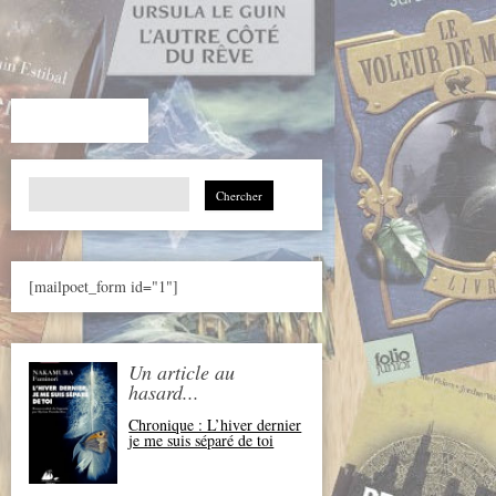
Search
for:
[mailpoet_form id="1"]
Un article au
hasard...
Chronique : L’hiver dernier
je me suis séparé de toi