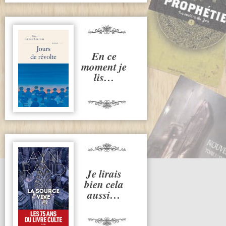
En ce
moment je
lis…
Je lirais
bien cela
aussi…