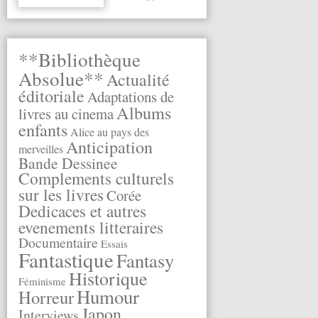
**Bibliothèque
Absolue**
Actualité
éditoriale
Adaptations de
Albums
livres au cinema
enfants
Alice au pays des
Anticipation
merveilles
Bande Dessinee
Complements culturels
sur les livres
Corée
Dedicaces et autres
evenements litteraires
Documentaire
Essais
Fantastique
Fantasy
Historique
Féminisme
Humour
Horreur
Japon
Interviews