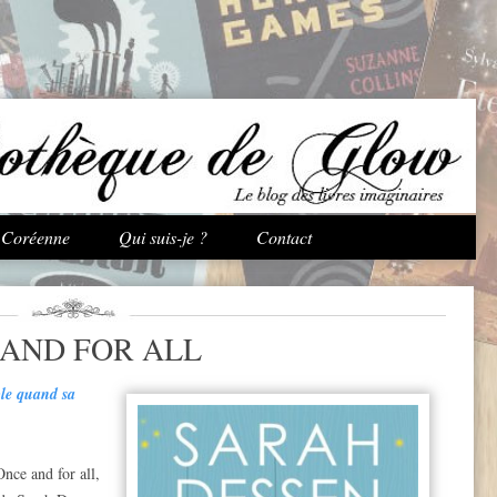
Aller au contenu principal
e Coréenne
Qui suis-je ?
Contact
 AND FOR ALL
ble quand sa
nce and for all,