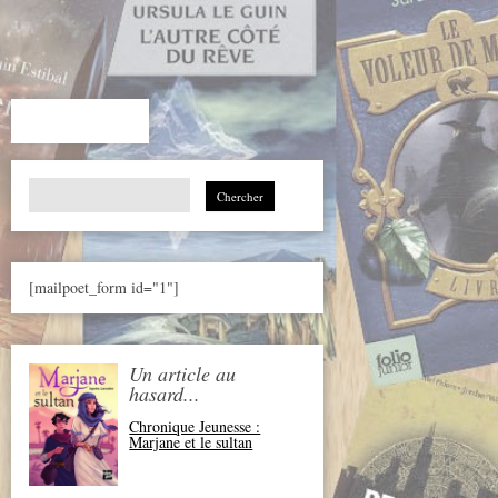
Search
for:
[mailpoet_form id="1"]
Un article au
hasard...
Chronique Jeunesse :
Marjane et le sultan