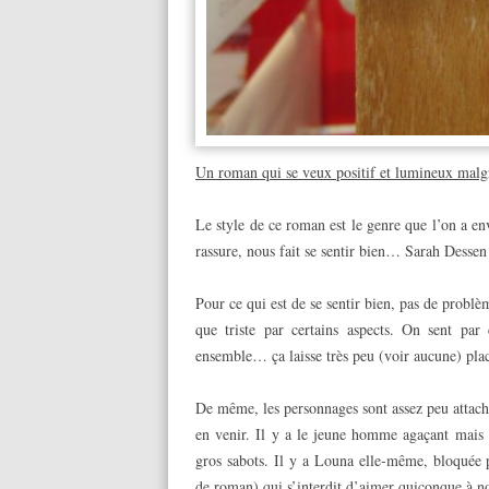
Un roman qui se veux positif et lumineux malg
Le style de ce roman est le genre que l’on a env
rassure, nous fait se sentir bien… Sarah Dessen 
Pour ce qui est de se sentir bien, pas de probl
que triste par certains aspects. On sent par
ensemble… ça laisse très peu (voir aucune) pla
De même, les personnages sont assez peu attachan
en venir. Il y a le jeune homme agaçant mais
gros sabots. Il y a Louna elle-même, bloquée
de roman) qui s’interdit d’aimer quiconque à