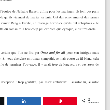
’équipe de Nathalie Barrett utilise pour les mariages. Ils font des paris
le qu’ils viennent de marier va tenir. Ont des acronymes et des termes
ernier Rang à Droite, un mariage horribles qu’ils ont rebaptisés « le
ette du roman m’a beaucoup plu car bien que cynique, c’est très drôle.
t certain que l’on ne lira par
Once and for all
pour son intrigue mais
ge. Si vous cherchez un roman sympathique mais cousu de fil blanc, cela
cile de terminer l’ouvrage, il y avait trop de longueurs et pas assez de
déception : trop gentillet, pas assez ambitieux… aussitôt lu, aussitôt
0
tez
Partagez
Épingle
PARTAGES