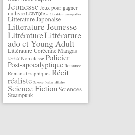
Jeunesse
Jeux pour gagner
un livre
LGBTQIA+
Librairies remarquables
Litterature Japonaise
Litterature Jeunesse
Littérature
Littérature
ado et Young Adult
Littérature Coréenne
Mangas
Policier
Non classé
NetfliX
Post-apocalyptique
Romance
Récit
Romans Graphiques
réaliste
Science-fiction militaire
Science Fiction
Sciences
Steampunk