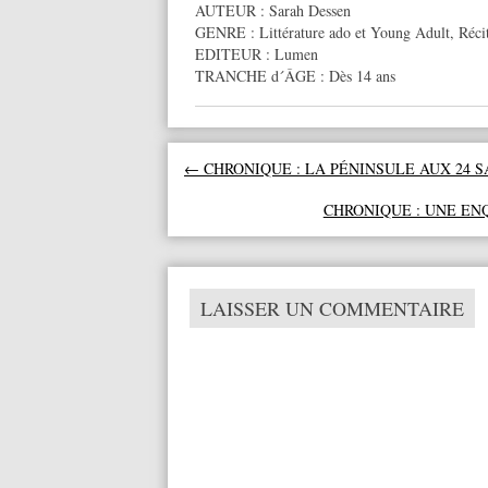
AUTEUR :
Sarah Dessen
GENRE :
Littérature ado et Young Adult
,
Récit
EDITEUR :
Lumen
TRANCHE d´ÂGE :
Dès 14 ans
Navigation des articles
←
CHRONIQUE : LA PÉNINSULE AUX 24 S
CHRONIQUE : UNE EN
LAISSER UN COMMENTAIRE