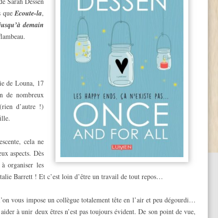
 de Sarah Dessen
ls que
Ecoute-la
,
jusqu’à demain
flambeau.
ie de Louna, 17
ion de nombreux
rien d’autre !)
lle.
scente, cela ne
eux aspects. Dès
 à organiser les
lie Barrett ! Et c’est loin d’être un travail de tout repos…
 l’on vous impose un collègue totalement tête en l’air et peu dégourdi…
ider à unir deux êtres n’est pas toujours évident. De son point de vue,