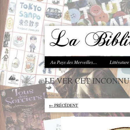
.
Au Pays des Merveilles…
Littératur
LE VER CET INCONNU
Publié le
20 février 2013
à
628 × 610
dans
Chronique J
← PRÉCÉDENT