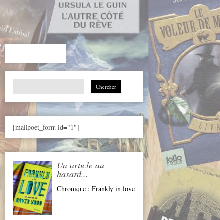
Search
for:
[mailpoet_form id="1"]
Un article au
hasard...
Chronique : Frankly in love