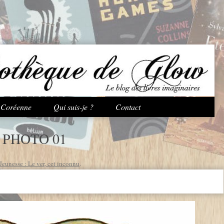
Aller au contenu principal
e Coréenne
Qui suis-je ?
Contact
 PHOTO 01
eunesse : Le ver, cet inconnu
.