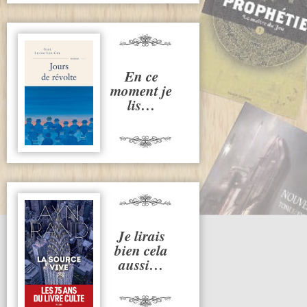
En ce
moment je
lis…
Je lirais
bien cela
aussi…