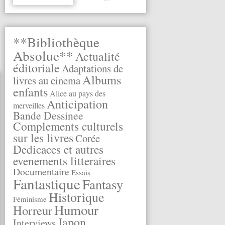
**Bibliothèque
Absolue**
Actualité
éditoriale
Adaptations de
Albums
livres au cinema
enfants
Alice au pays des
Anticipation
merveilles
Bande Dessinee
Complements culturels
sur les livres
Corée
Dedicaces et autres
evenements litteraires
Documentaire
Essais
Fantastique
Fantasy
Historique
Féminisme
Humour
Horreur
Japon
Interviews