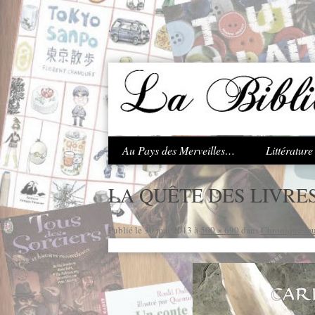
.
Au Pays des Merveilles…
Littératur
LA QUÊTE DES LIVRE
Publié le
30 mai 2013
à
500 × 690
dans
Chronique Jeu