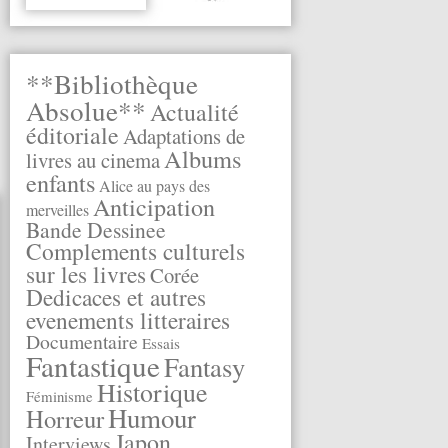
**Bibliothèque
Absolue**
Actualité
éditoriale
Adaptations de
Albums
livres au cinema
enfants
Alice au pays des
Anticipation
merveilles
Bande Dessinee
Complements culturels
sur les livres
Corée
Dedicaces et autres
evenements litteraires
Documentaire
Essais
Fantastique
Fantasy
Historique
Féminisme
Humour
Horreur
Japon
Interviews