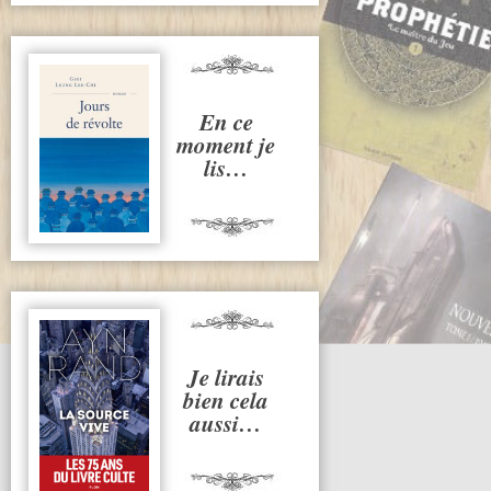
En ce
moment je
lis…
Je lirais
bien cela
aussi…