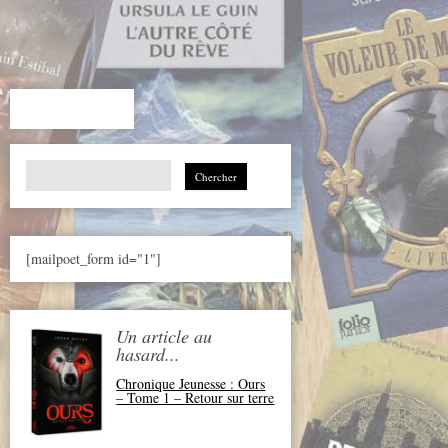
Search
for:
[mailpoet_form id="1"]
Un article au
hasard...
Chronique Jeunesse : Ours
– Tome 1 – Retour sur terre