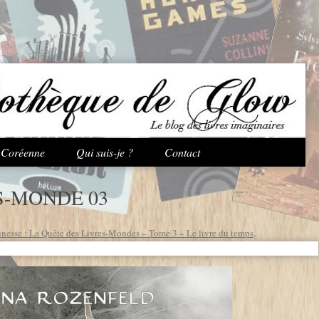
Aller au contenu principal
e Coréenne
Qui suis-je ?
Contact
S-MONDE 03
nesse : La Quête des Livres-Mondes – Tome 3 – Le livre du temps
.