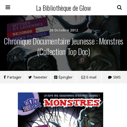
La Bibliothèque de Glow
26 Octobre 2012
Chronique Documentaire Jeunesse : Monstres
(Collection Top Doc)
Partager
Tweeter
Épingler
E-mail
SMS