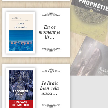
En ce
moment je
lis…
Je lirais
bien cela
aussi…