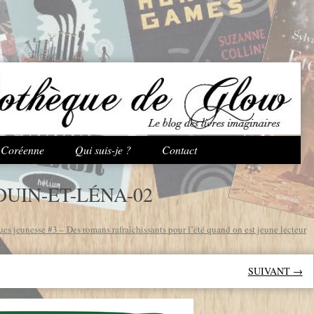
Aller au contenu principal
e Coréenne
Qui suis-je ?
Contact
UIN-ET-LÉNA-02
es jeunesse #3 – Des romans rafraîchissants pour l’été quand on est jeune lecteur
SUIVANT →