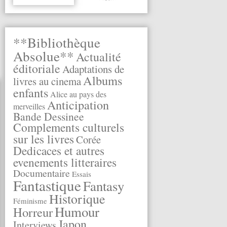
**Bibliothèque
Absolue**
Actualité
éditoriale
Adaptations de
Albums
livres au cinema
enfants
Alice au pays des
Anticipation
merveilles
Bande Dessinee
Complements culturels
sur les livres
Corée
Dedicaces et autres
evenements litteraires
Documentaire
Essais
Fantastique
Fantasy
Historique
Féminisme
Humour
Horreur
Japon
Interviews