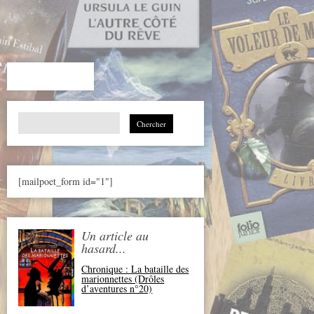
Search
for:
[mailpoet_form id="1"]
Un article au
hasard...
Chronique : La bataille des
marionnettes (Drôles
d’aventures n°20)