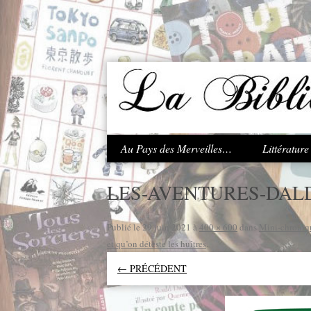
.
Au Pays des Merveilles…
Littératur
LES-AVENTURES-DALD
Publié le
29 juin 2021
à
400 × 600
dans
Mini-chroniqu
et qu’on déteste les huîtres
.
← PRÉCÉDENT