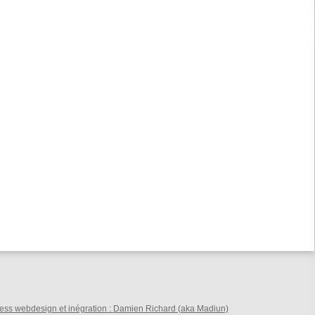
ss webdesign et inégration :
Damien Richard (aka Madiun)