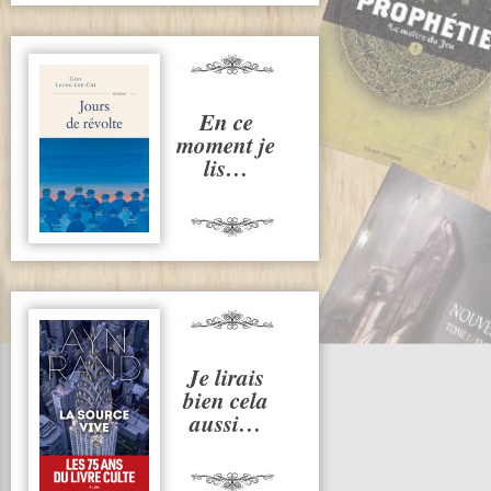
En ce
moment je
lis…
Je lirais
bien cela
aussi…