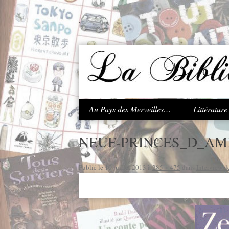
.
Au Pays des Merveilles…
Littératur
NEUF-PRINCES_D_A
Publié le
10 juillet 2013
à
285 × 475
dans
Interview d