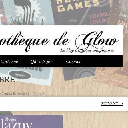
Aller au contenu principal
e Coréenne
Qui suis-je ?
Contact
MBRE
e Carina Rozenfeld – Partie 2
.
SUIVANT →