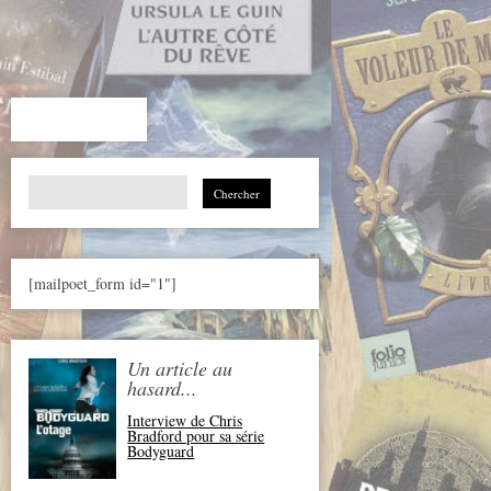
Search
for:
[mailpoet_form id="1"]
Un article au
hasard...
Interview de Chris
Bradford pour sa série
Bodyguard