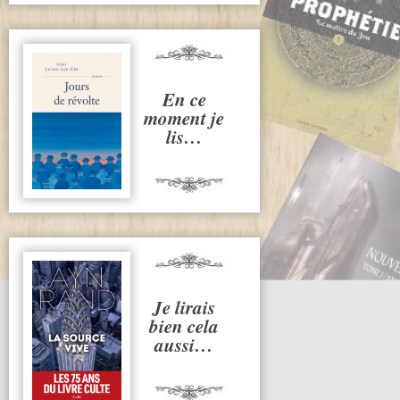
En ce
moment je
lis…
Je lirais
bien cela
aussi…