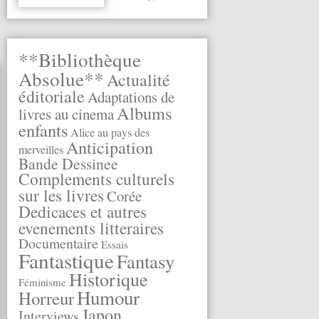
**Bibliothèque
Absolue**
Actualité
éditoriale
Adaptations de
Albums
livres au cinema
enfants
Alice au pays des
Anticipation
merveilles
Bande Dessinee
Complements culturels
sur les livres
Corée
Dedicaces et autres
evenements litteraires
Documentaire
Essais
Fantastique
Fantasy
Historique
Féminisme
Humour
Horreur
Japon
Interviews