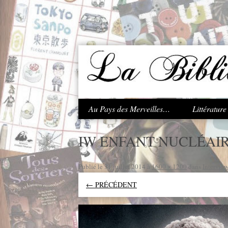
.
Au Pays des Merveilles…
Littératur
IW ENFANT NUCLÉAIR
Publié le
31 juillet 2014
à
1600 × 1200
dans
Intervie
← PRÉCÉDENT