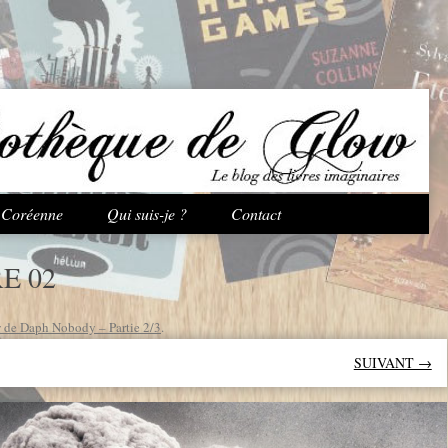
Aller au contenu principal
e Coréenne
Qui suis-je ?
Contact
E 02
w de Daph Nobody – Partie 2/3
.
SUIVANT →