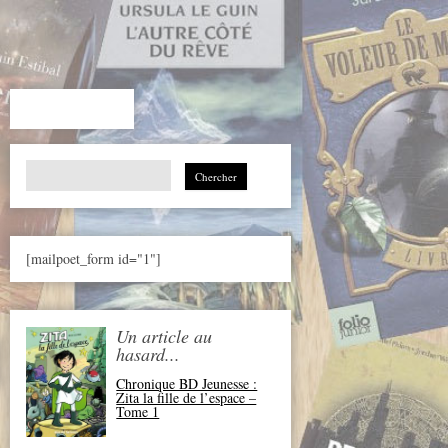
Search
for:
[mailpoet_form id="1"]
Un article au
hasard...
Chronique BD Jeunesse :
Zita la fille de l’espace –
Tome 1