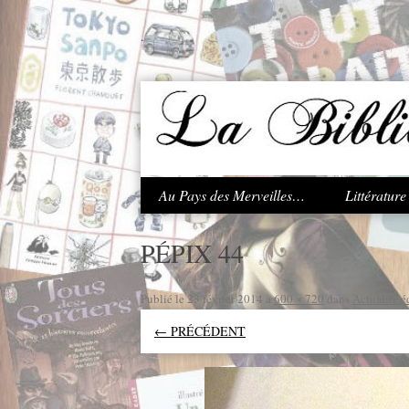
.
Au Pays des Merveilles…
Littératur
PÉPIX 44
Publié le
23 février 2014
à
600 × 720
dans
Actualité é
← PRÉCÉDENT