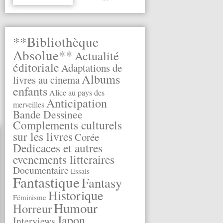
**Bibliothèque
Absolue**
Actualité
éditoriale
Adaptations de
Albums
livres au cinema
enfants
Alice au pays des
Anticipation
merveilles
Bande Dessinee
Complements culturels
sur les livres
Corée
Dedicaces et autres
evenements litteraires
Documentaire
Essais
Fantastique
Fantasy
Historique
Féminisme
Humour
Horreur
Japon
Interviews