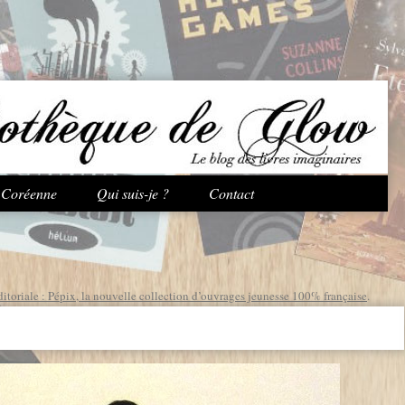
Aller au contenu principal
e Coréenne
Qui suis-je ?
Contact
ditoriale : Pépix, la nouvelle collection d’ouvrages jeunesse 100% française
.