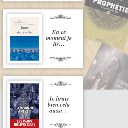
En ce
moment je
lis…
Je lirais
bien cela
aussi…