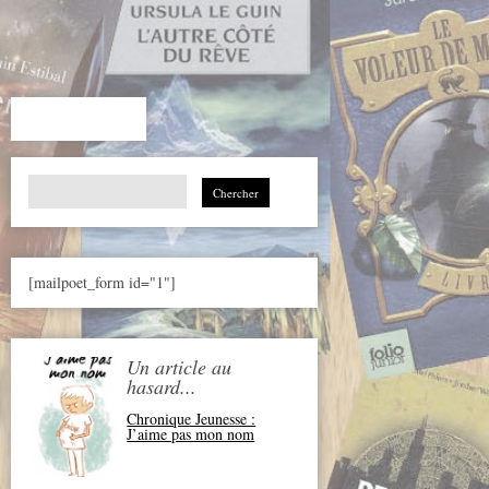
Search
for:
[mailpoet_form id="1"]
Un article au
hasard...
Chronique Jeunesse :
J’aime pas mon nom