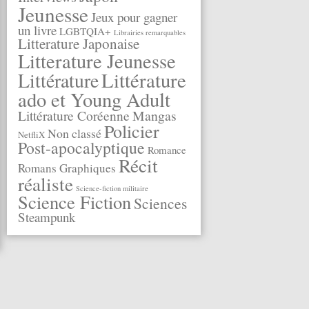
Jeunesse
Jeux pour gagner
un livre
LGBTQIA+
Librairies remarquables
Litterature Japonaise
Litterature Jeunesse
Littérature
Littérature
ado et Young Adult
Littérature Coréenne
Mangas
Policier
Non classé
NetfliX
Post-apocalyptique
Romance
Récit
Romans Graphiques
réaliste
Science-fiction militaire
Science Fiction
Sciences
Steampunk