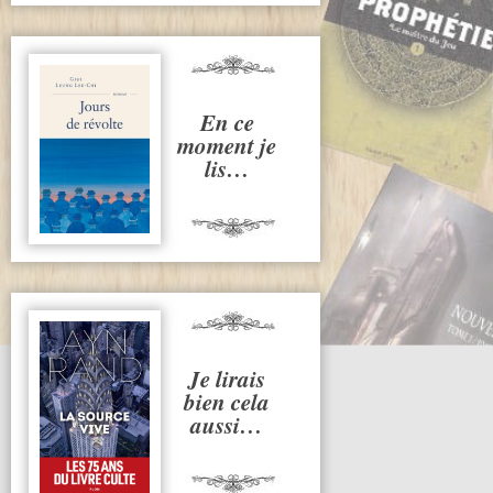
En ce
moment je
lis…
Je lirais
bien cela
aussi…