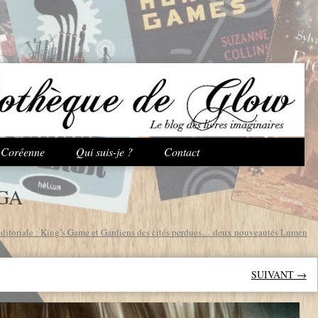
Aller au contenu principal
e Coréenne
Qui suis-je ?
Contact
GA
éditoriale : King’s Game et Gardiens des cités perdues… deux nouveautés Lumen
SUIVANT →