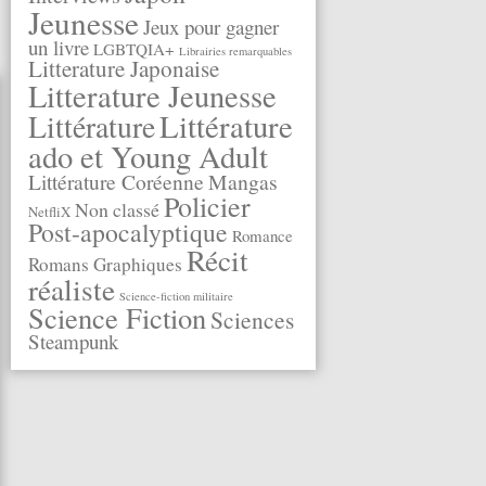
Jeunesse
Jeux pour gagner
un livre
LGBTQIA+
Librairies remarquables
Litterature Japonaise
Litterature Jeunesse
Littérature
Littérature
ado et Young Adult
Littérature Coréenne
Mangas
Policier
Non classé
NetfliX
Post-apocalyptique
Romance
Récit
Romans Graphiques
réaliste
Science-fiction militaire
Science Fiction
Sciences
Steampunk