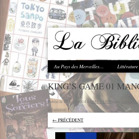
.
Au Pays des Merveilles…
Littératur
KING’S GAME 01 MAN
Publié le
24 avril 2014
à
1081 × 1500
dans
Actualité 
débarquent
.
← PRÉCÉDENT