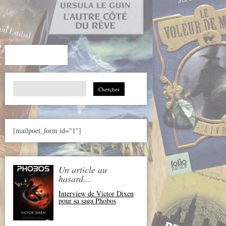
Search
for:
[mailpoet_form id="1"]
Un article au
hasard...
Interview de Victor Dixen
pour sa saga Phobos