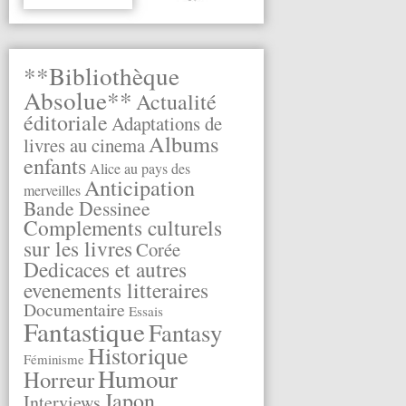
**Bibliothèque
Absolue**
Actualité
éditoriale
Adaptations de
Albums
livres au cinema
enfants
Alice au pays des
Anticipation
merveilles
Bande Dessinee
Complements culturels
sur les livres
Corée
Dedicaces et autres
evenements litteraires
Documentaire
Essais
Fantastique
Fantasy
Historique
Féminisme
Humour
Horreur
Japon
Interviews