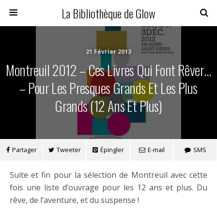
La Bibliothèque de Glow
21 Février 2013
Montreuil 2012 – Ces Livres Qui Font Rêver…
– Pour Les Presques Grands Et Les Plus
Grands (12 Ans Et Plus)
Partager
Tweeter
Épingler
E-mail
SMS
Suite et fin pour la sélection de Montreuil avec cette
fois une liste d’ouvrage pour les 12 ans et plus. Du
rêve, de l’aventure, et du suspense !