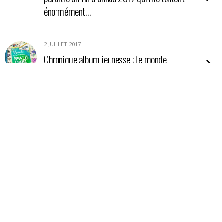
énormément…
2 JUILLET 2017
Chronique album jeunesse : Le monde
farabuleux de Roald Dahl
11 DÉCEMBRE 2016
Chronique album jeunesse : Au Bonheur des
Dames – Petit imagier des vêtements
11 MAI 2016
Interview des éditions Issekinicho
11 AVRIL 2016