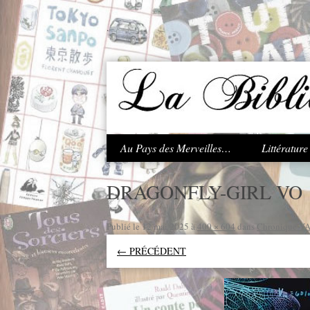
.
Au Pays des Merveilles…
Littératur
DRAGONFLY-GIRL VO
Publié le
12 mai 2025
à
400 × 604
dans
Chronique YA 
← PRÉCÉDENT