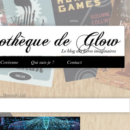
Aller au contenu principal
e Coréenne
Qui suis-je ?
Contact
: Dragonfly Girl
.