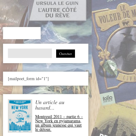
Search
for:
[mailpoet_form id="1"]
Un article au
hasard...
Montreuil 2011 – partie 6 –
New York en pyjamarama,
un album jeunesse qui vaut
le détour.