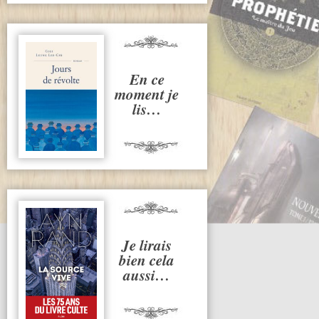
En ce
moment je
lis…
Je lirais
bien cela
aussi…