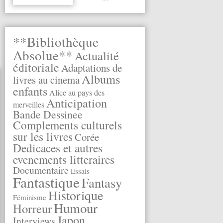
**Bibliothèque
Absolue**
Actualité
éditoriale
Adaptations de
Albums
livres au cinema
enfants
Alice au pays des
Anticipation
merveilles
Bande Dessinee
Complements culturels
sur les livres
Corée
Dedicaces et autres
evenements litteraires
Documentaire
Essais
Fantastique
Fantasy
Historique
Féminisme
Humour
Horreur
Japon
Interviews