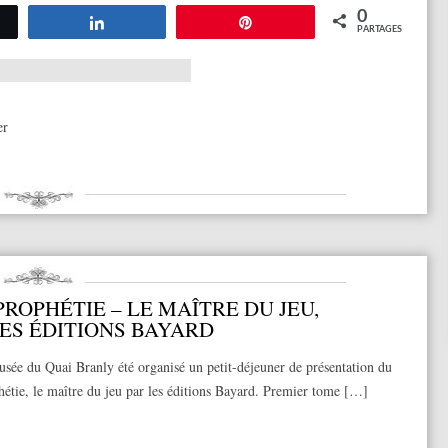
0
tez
Partagez
Épingle
PARTAGES
er
PROPHÉTIE – LE MAÎTRE DU JEU,
DES ÉDITIONS BAYARD
sée du Quai Branly été organisé un petit-déjeuner de présentation du
hétie, le maître du jeu par les éditions Bayard. Premier tome […]