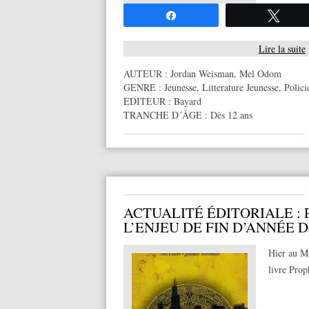
Partagez
Twee
Lire la suite
AUTEUR :
Jordan Weisman
,
Mel Odom
GENRE :
Jeunesse
,
Litterature Jeunesse
,
Polici
EDITEUR :
Bayard
TRANCHE D´ÂGE :
Dès 12 ans
ACTUALITÉ ÉDITORIALE : 
L’ENJEU DE FIN D’ANNÉE 
Hier au Mu
livre Prop