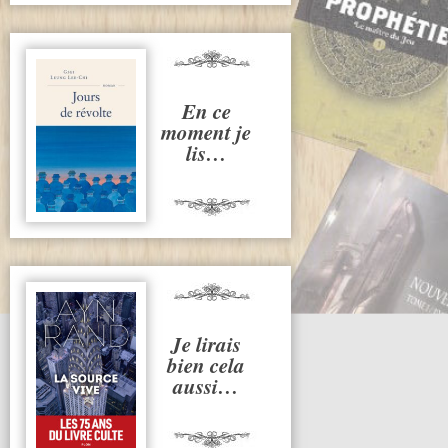
En ce
moment je
lis…
Je lirais
bien cela
aussi…