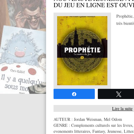
DU JEU EN LIGNE EST OUV
Prophétie,
très bient
Partagez
Twee
Lire la suite
AUTEUR :
Jordan Weisman
,
Mel Odom
GENRE :
Complements culturels sur les livres
evenements litteraires
,
Fantasy
,
Jeunesse
,
Litter