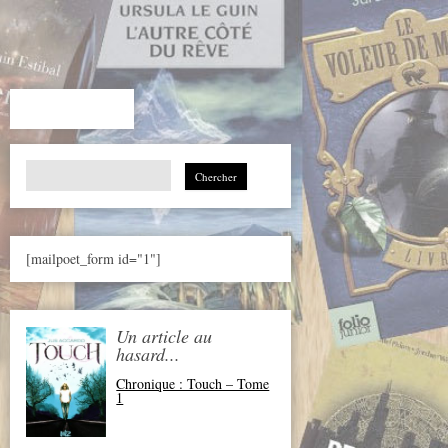
Search
for:
[mailpoet_form id="1"]
Un article au
hasard...
Chronique : Touch – Tome
1