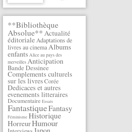
**Bibliothèque
Absolue**
Actualité
éditoriale
Adaptations de
Albums
livres au cinema
enfants
Alice au pays des
Anticipation
merveilles
Bande Dessinee
Complements culturels
sur les livres
Corée
Dedicaces et autres
evenements litteraires
Documentaire
Essais
Fantastique
Fantasy
Historique
Féminisme
Humour
Horreur
Japon
Interviews