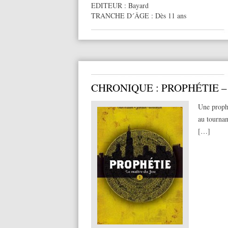
EDITEUR :
Bayard
TRANCHE D´ÂGE :
Dès 11 ans
CHRONIQUE : PROPHÉTIE –
Une proph
au tournan
[…]