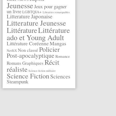
Jeunesse
Jeux pour gagner
un livre
LGBTQIA+
Librairies remarquables
Litterature Japonaise
Litterature Jeunesse
Littérature
Littérature
ado et Young Adult
Littérature Coréenne
Mangas
Policier
Non classé
NetfliX
Post-apocalyptique
Romance
Récit
Romans Graphiques
réaliste
Science-fiction militaire
Science Fiction
Sciences
Steampunk