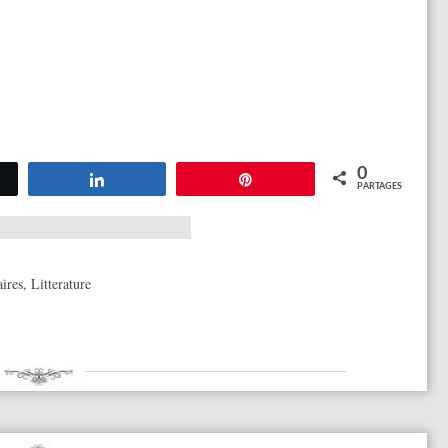
0
tez
Partagez
Épingle
PARTAGES
aires
,
Litterature