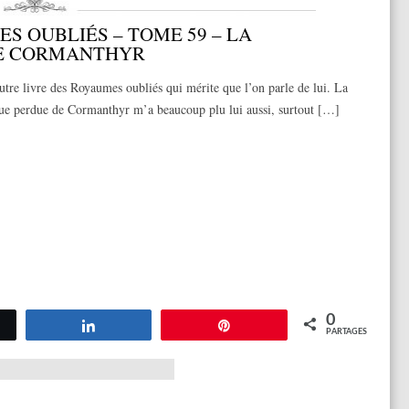
S OUBLIÉS – TOME 59 – LA
DE CORMANTHYR
utre livre des Royaumes oubliés qui mérite que l’on parle de lui. La
que perdue de Cormanthyr m’a beaucoup plu lui aussi, surtout […]
0
tez
Partagez
Épingle
PARTAGES