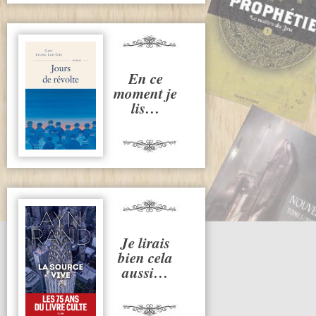
En ce
moment je
lis…
Je lirais
bien cela
aussi…