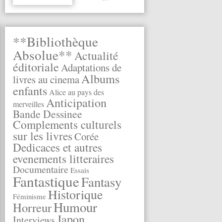
**Bibliothèque
Absolue**
Actualité
éditoriale
Adaptations de
Albums
livres au cinema
enfants
Alice au pays des
Anticipation
merveilles
Bande Dessinee
Complements culturels
sur les livres
Corée
Dedicaces et autres
evenements litteraires
Documentaire
Essais
Fantastique
Fantasy
Historique
Féminisme
Humour
Horreur
Japon
Interviews