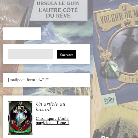
Search
for:
[mailpoet_form id="1"]
Un article au
hasard...
Chronique : L’anti-
magicien – Tome 1