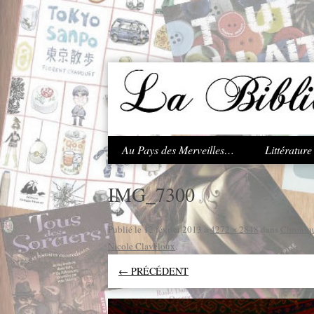
.
Au Pays des Merveilles…
Littératur
IMG_7300
Publié le
12 février 2013
à
4272 × 2848
dans
Chronique
Nicole Claveloux
.
← PRÉCÉDENT