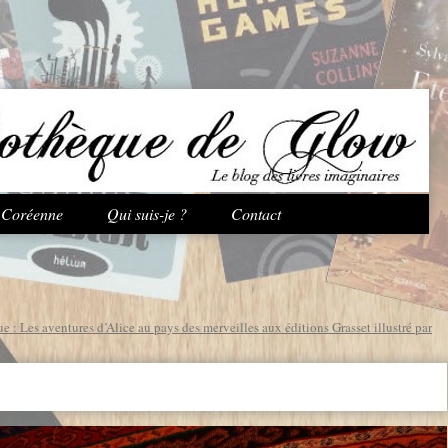
Aller au contenu principal
e Coréenne
Qui suis-je ?
Contact
 : Les aventures d’Alice au pays des merveilles aux éditions Grasset illustré par