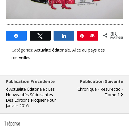
3K
Partagez
Tweetez
Partagez
Épingle
3K
PARTAGES
Catégories:
Actualité éditoriale
,
Alice au pays des
merveilles
Publication Précédente
Publication Suivante
Actualité Éditoriale : Les
Chronique - Resurectio -
Nouveautés Séduisantes
Tome 1
Des Éditions Picquier Pour
Janvier 2016
1 réponse