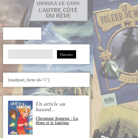
Search
for:
[mailpoet_form id="1"]
Un article au
hasard...
Chronique Jeunesse : La
6ème et le fantôme