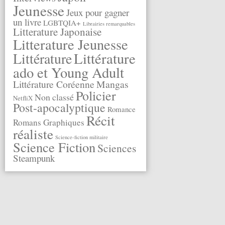
Jeunesse
Jeux pour gagner
un livre
LGBTQIA+
Librairies remarquables
Litterature Japonaise
Litterature Jeunesse
Littérature
Littérature
ado et Young Adult
Littérature Coréenne
Mangas
Policier
Non classé
NetfliX
Post-apocalyptique
Romance
Récit
Romans Graphiques
réaliste
Science-fiction militaire
Science Fiction
Sciences
Steampunk