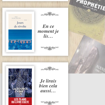
En ce
moment je
lis…
Je lirais
bien cela
aussi…