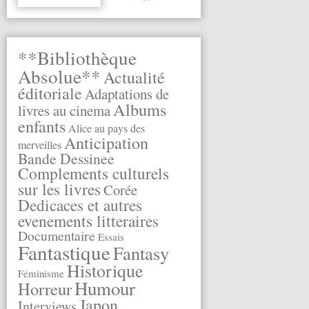
**Bibliothèque
Absolue**
Actualité
éditoriale
Adaptations de
Albums
livres au cinema
enfants
Alice au pays des
Anticipation
merveilles
Bande Dessinee
Complements culturels
sur les livres
Corée
Dedicaces et autres
evenements litteraires
Documentaire
Essais
Fantastique
Fantasy
Historique
Féminisme
Humour
Horreur
Japon
Interviews