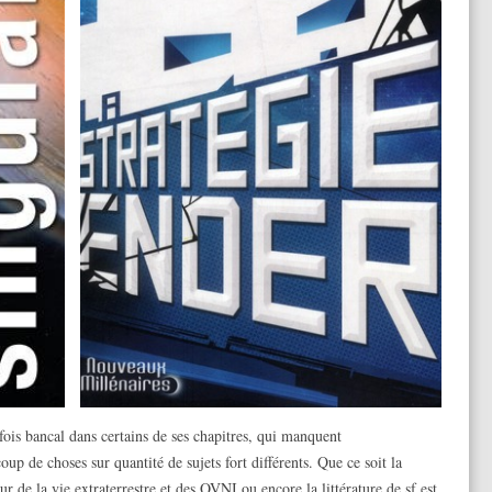
fois bancal dans certains de ses chapitres, qui manquent
 de choses sur quantité de sujets fort différents. Que ce soit la
ur de la vie extraterrestre et des OVNI ou encore la littérature de sf est