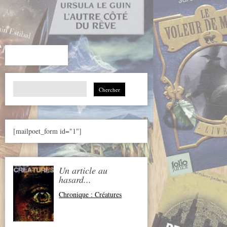
Search
for:
[mailpoet_form id="1"]
Un article au
hasard...
Chronique : Créatures