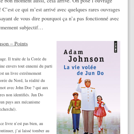
 le bon moment aussi, cela arrive. On pose l’ouvrage
! C’est ce qui m’est arrivé avec quelques rares ouvrages
ssayant de vous dire pourquoi ça n’a pas fonctionné avec
trêmement subjectif…
son – Points
ge. Il traite de la Corée du
ine envers tout ennemi du parti
’est un livre extrêmement
Corée du Nord, la réalité du
 mot avec John Doe ? qui aux
res non identifiés. Jun Do
d’un pays aux mécanisme
recherché).
ce livre n’est pas bien, au
ontinuer, j’ai laissé tomber au