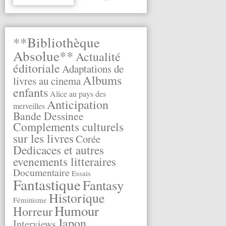
**Bibliothèque
Absolue**
Actualité
éditoriale
Adaptations de
Albums
livres au cinema
enfants
Alice au pays des
Anticipation
merveilles
Bande Dessinee
Complements culturels
sur les livres
Corée
Dedicaces et autres
evenements litteraires
Documentaire
Essais
Fantastique
Fantasy
Historique
Féminisme
Humour
Horreur
Japon
Interviews