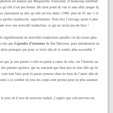
aduction est assurée par Margueritte Yourcenar, et beaucoup semblent
re qu’elle n’est pas bonne. De mon point de vue et sans aller jusque là,
x clairement en dire qu’elle est très datée (1980, plus de 81 ans !) et
te parfois tarabiscoté, superfétatoire. Peut-être l’ouvrage serait-il plus
ant avec une nouvelle traduction, ce qui ne serait pas du luxe !
it régulièrement de nouvelles traductions paraître (et des textes plus
ts tels que
Légendes d’Automne
de Jim Harrison, paru initialement en
 alors pourquoi pas pour ce texte afin de le rendre plus accessible ?
se que je suis passée à côté en partie à cause de cela, car l’histoire en
– des parents égoïstes, qui ne soucient que bien peu de leur fille qu’ils
vont tout faire pour la passer pousser dans les bras de l’autre afin de
ssiste à ce combat où tous les coups sont permis pour ne plus assumer
e le jour où il sera de nouveau traduit, j’espère que cela arrivera un