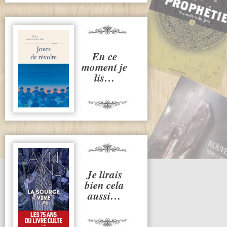
En ce
moment je
lis…
Je lirais
bien cela
aussi…