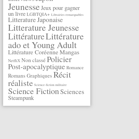
Jeunesse
Jeux pour gagner
un livre
LGBTQIA+
Librairies remarquables
Litterature Japonaise
Litterature Jeunesse
Littérature
Littérature
ado et Young Adult
Littérature Coréenne
Mangas
Policier
Non classé
NetfliX
Post-apocalyptique
Romance
Récit
Romans Graphiques
réaliste
Science-fiction militaire
Science Fiction
Sciences
Steampunk