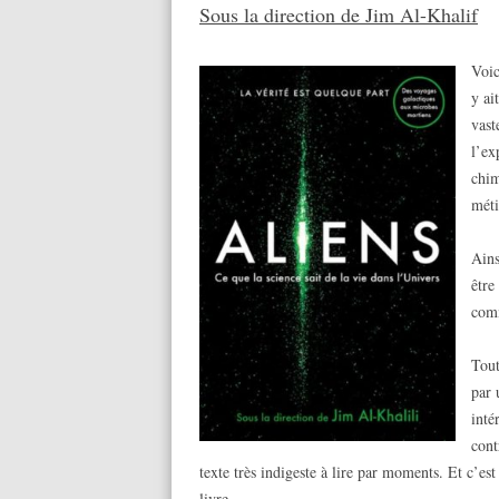
Sous la direction de Jim Al-Khalif
Voic
y ai
vast
l’ex
chim
méti
Ains
être
comm
Tout
par 
inté
cont
texte très indigeste à lire par moments. Et c’e
livre…