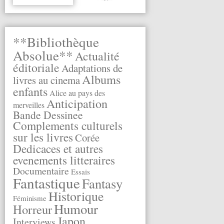
**Bibliothèque
Absolue**
Actualité
éditoriale
Adaptations de
Albums
livres au cinema
enfants
Alice au pays des
Anticipation
merveilles
Bande Dessinee
Complements culturels
sur les livres
Corée
Dedicaces et autres
evenements litteraires
Documentaire
Essais
Fantastique
Fantasy
Historique
Féminisme
Humour
Horreur
Japon
Interviews