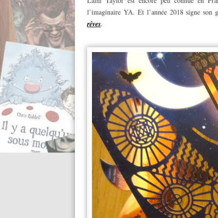
Laini Taylor est encore peu connue en Fra
l’imaginaire YA. Et l’année 2018 signe son g
rêves
.