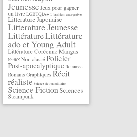
Jeunesse
Jeux pour gagner
un livre
LGBTQIA+
Librairies remarquables
Litterature Japonaise
Litterature Jeunesse
Littérature
Littérature
ado et Young Adult
Littérature Coréenne
Mangas
Policier
Non classé
NetfliX
Post-apocalyptique
Romance
Récit
Romans Graphiques
réaliste
Science-fiction militaire
Science Fiction
Sciences
Steampunk