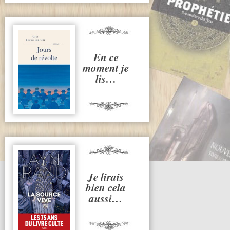
En ce
moment je
lis…
Je lirais
bien cela
aussi…