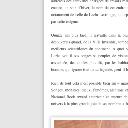
autrefois des caravanes chargées de trésors ma
encore, un soir d’hiver, le nom de cet endroi
notamment de celle de Lazlo Lestrange, un orph
par cette énigme.
Quinze ans plus tard, il travaille dans la p
découvertes quand, de la Ville Invisible, tomb
meilleurs scientifiques du continent. A quoi
Lazlo voit-il ses songes se peupler de visi
assassinée, des années plus tôt, par les habi
homme, qui ignore tout de sa légende, peut-il b
Rien de tout cela n’est possible bien sûr – mai
Songes, monstres, dieux, fantômes, alchimie et g
National Book Award américain et auteure de 
univers à la plus grande joie de ses nombreux f