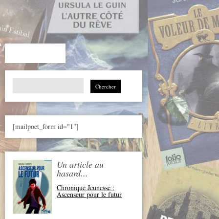
Search
for:
[mailpoet_form id="1"]
Un article au
hasard...
Chronique Jeunesse :
Ascenseur pour le futur