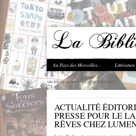
.
Au Pays des Merveilles…
Littératur
ARCHIVES DU MOT-CLÉ
LUMEN ÉDITION
ACTUALITÉ ÉDITORI
PRESSE POUR LE L
RÊVES CHEZ LUME