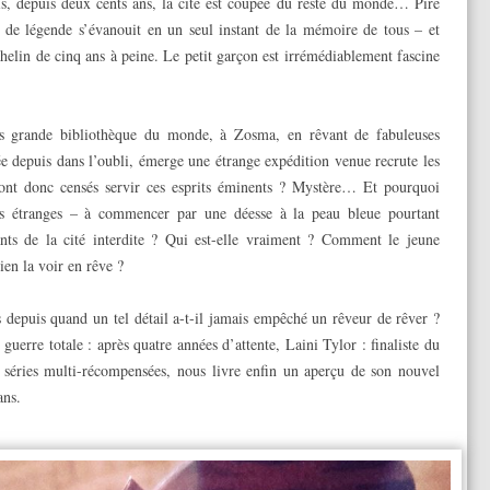
is, depuis deux cents ans, la cité est coupée du reste du monde… Pire
t de légende s’évanouit en un seul instant de la mémoire de tous – et
elin de cinq ans à peine. Le petit garçon est irrémédiablement fascine
lus grande bibliothèque du monde, à Zosma, en rêvant de fabuleuses
ée depuis dans l’oubli, émerge une étrange expédition venue recrute les
 sont donc censés servir ces esprits éminents ? Mystère… Et pourquoi
ons étranges – à commencer par une déesse à la peau bleue pourtant
tants de la cité interdite ? Qui est-elle vraiment ? Comment le jeune
ien la voir en rêve ?
s depuis quand un tel détail a-t-il jamais empêché un rêveur de rêver ?
uerre totale : après quatre années d’attente, Laini Tylor : finaliste du
séries multi-récompensées, nous livre enfin un aperçu de son nouvel
ans.