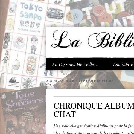
.
Au Pays des Merveilles…
Littératur
ARCHIVES DU MOT-CLÉ
CARTON-PLUME
CHRONIQUE ALBUM 
CHAT
Une nouvelle génération d’albums pour la jeu
idée de fabrication originale les rendant… d’u