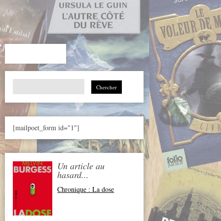
Search
for:
[mailpoet_form id="1"]
Un article au
hasard...
Chronique : La dose