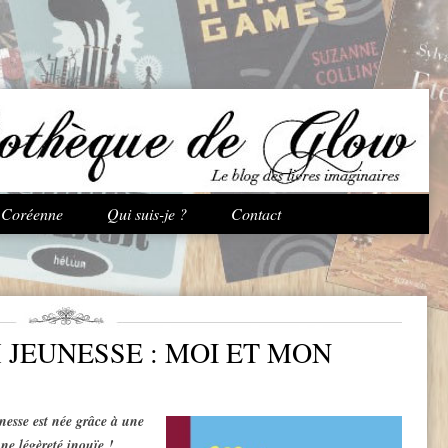
Aller au contenu principal
e Coréenne
Qui suis-je ?
Contact
JEUNESSE : MOI ET MON
nesse est née grâce à une
ne légèreté inouïe !