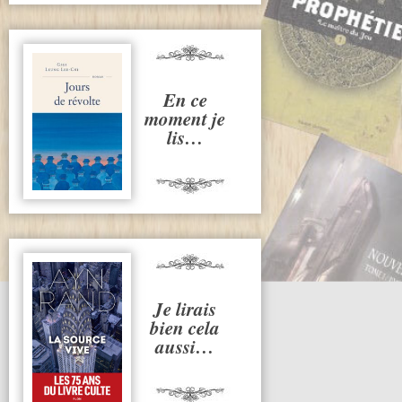
En ce
moment je
lis…
Je lirais
bien cela
aussi…