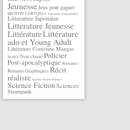
Jeunesse
Jeux pour gagner
un livre
LGBTQIA+
Librairies remarquables
Litterature Japonaise
Litterature Jeunesse
Littérature
Littérature
ado et Young Adult
Littérature Coréenne
Mangas
Policier
Non classé
NetfliX
Post-apocalyptique
Romance
Récit
Romans Graphiques
réaliste
Science-fiction militaire
Science Fiction
Sciences
Steampunk