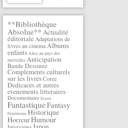
**Bibliothèque
Absolue**
Actualité
éditoriale
Adaptations de
Albums
livres au cinema
enfants
Alice au pays des
Anticipation
merveilles
Bande Dessinee
Complements culturels
sur les livres
Corée
Dedicaces et autres
evenements litteraires
Documentaire
Essais
Fantastique
Fantasy
Historique
Féminisme
Humour
Horreur
Japon
Interviews