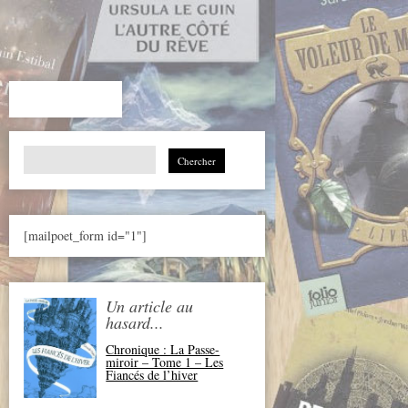
Search
for:
[mailpoet_form id="1"]
Un article au
hasard...
Chronique : La Passe-
miroir – Tome 1 – Les
Fiancés de l’hiver