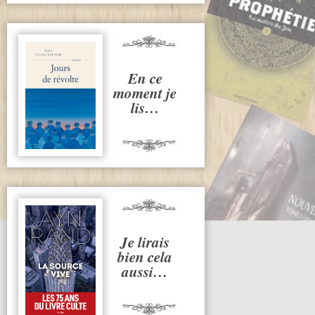
En ce
moment je
lis…
Je lirais
bien cela
aussi…