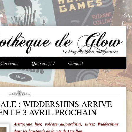
Aller au contenu principal
e Coréenne
Qui suis-je ?
Contact
IALE : WIDDERSHINS ARRIVE
N LE 3 AVRIL PROCHAIN
Aristocrate hier, voleuse aujourd’hui,
suivez Widdershins
dans les bas-fonds
de la cité de Davillon…