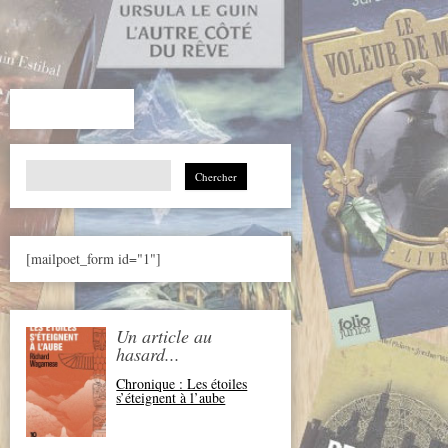
Search
for:
[mailpoet_form id="1"]
Un article au
hasard...
Chronique : Les étoiles
s’éteignent à l’aube