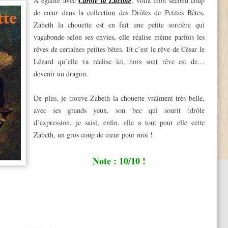
A égalité avec
Carole la Luciole
, voila mon second coup
de cœur dans la collection des Drôles de Petites Bêtes.
Zabeth la chouette est en fait une petite sorcière qui
vagabonde selon ses envies, elle réalise même parfois les
rêves de certaines petites bêtes. Et c’est le rêve de César le
Lézard qu’elle va réalise ici, hors sont rêve est de…
devenir un dragon.
De plus, je trouve Zabeth la chouette vraiment très belle,
avec ses grands yeux, son bec qui sourit (drôle
d’expression, je sais), enfin, elle a tout pour elle cette
Zabeth, un gros coup de cœur pour moi !
Note : 10/10 !