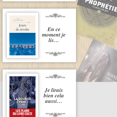
En ce
moment je
lis…
Je lirais
bien cela
aussi…