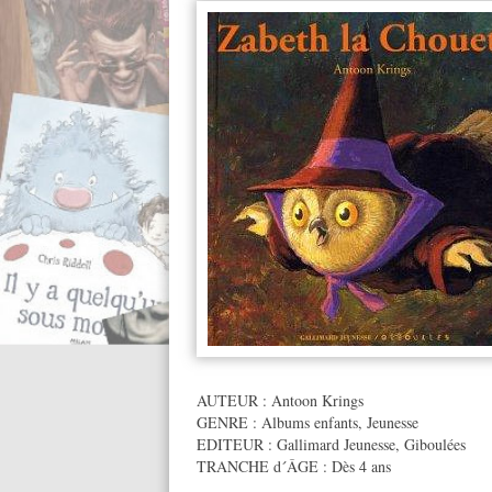
AUTEUR :
Antoon Krings
GENRE :
Albums enfants
,
Jeunesse
EDITEUR :
Gallimard Jeunesse
,
Giboulées
TRANCHE d´ÂGE :
Dès 4 ans