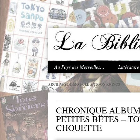
.
Au Pays des Merveilles…
Littératur
ARCHIVES DU MOT-CLÉ
ANTOON KRINGS
CHRONIQUE ALBUM 
PETITES BÊTES – T
CHOUETTE